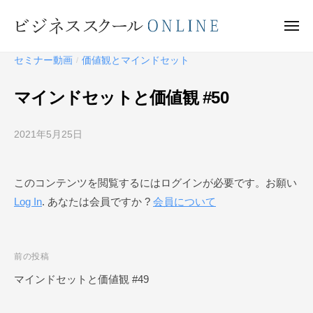
ビ
ー
コ
ジ
ン
メ
ネ
ニ
テ
ュ
ビ
ス
ー
セミナー動画
価値観とマインドセット
/
ン
ス
ジ
ク
ツ
ネ
マインドセットと価値観 #50
ー
へ
ス
ル
ス
ス
O
2021年5月25日
b
キ
ク
N
y
ッ
ー
L
ビ
プ
このコンテンツを閲覧するにはログインが必要です。お願い
I
ジ
ル
N
Log In
. あなたは会員ですか ?
会員について
ネ
O
E
ス
N
ス
L
ク
投
前の投稿
I
ー
稿
マインドセットと価値観 #49
N
ル
ナ
O
E