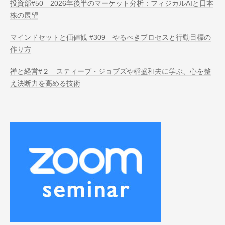
投資部#50 2026年後半のマーケット分析：フィジカルAIと日本
株の展望
マインドセットと価値観 #309 やるべきプロセスと行動目標の
作り方
禅と経営#２ スティーブ・ジョブズや稲盛和夫に学ぶ、心を整
え決断力を高める技術