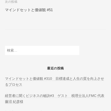
次の投稿
N
ビ
L
マインドセットと価値観 #51
ゲ
I
ー
N
E
シ
ョ
ン
検
索:
最近の投稿
マインドセットと価値観 #310 目標達成と人生の質を向上させ
るプロセス
経営者に聞くビジネスの秘訣#3 ゲスト 税理士法人FMC 代表
藤沼 紀彦様