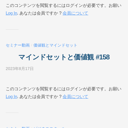
このコンテンツを閲覧するにはログインが必要です。お願い
E
ジ
Log In
. あなたは会員ですか ?
会員について
ネ
ス
ス
ク
ー
セミナー動画
価値観とマインドセット
/
ル
O
マインドセットと価値観 #158
N
L
2023年8月17日
b
I
y
N
ビ
このコンテンツを閲覧するにはログインが必要です。お願い
E
ジ
Log In
. あなたは会員ですか ?
会員について
ネ
ス
ス
ク
ー