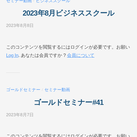
セミナー動画
ビジネススクール
/
ル
O
2023年8月ビジネススクール
N
L
2023年8月8日
b
I
y
N
ビ
このコンテンツを閲覧するにはログインが必要です。お願い
E
ジ
Log In
. あなたは会員ですか ?
会員について
ネ
ス
ス
ク
ー
ゴールドセミナー
セミナー動画
/
ル
O
ゴールドセミナー#41
N
L
2023年8月7日
b
I
y
N
ビ
このコンテンツを閲覧するにはログインが必要です。お願い
E
ジ