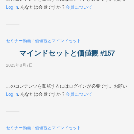
Log In
. あなたは会員ですか ?
会員について
ネ
ス
ス
ク
ー
セミナー動画
価値観とマインドセット
/
ル
O
マインドセットと価値観 #157
N
L
2023年8月7日
b
I
y
N
ビ
このコンテンツを閲覧するにはログインが必要です。お願い
E
ジ
Log In
. あなたは会員ですか ?
会員について
ネ
ス
ス
ク
ー
セミナー動画
価値観とマインドセット
/
ル