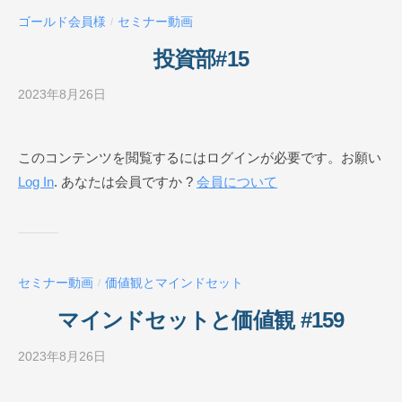
ー
ゴールド会員様
セミナー動画
/
ル
O
投資部#15
N
L
2023年8月26日
b
I
y
N
ビ
このコンテンツを閲覧するにはログインが必要です。お願い
E
ジ
Log In
. あなたは会員ですか ?
会員について
ネ
ス
ス
ク
ー
セミナー動画
価値観とマインドセット
/
ル
O
マインドセットと価値観 #159
N
L
2023年8月26日
b
I
y
N
ビ