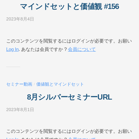
O
マインドセットと価値観 #156
N
L
2023年8月4日
b
I
y
N
ビ
このコンテンツを閲覧するにはログインが必要です。お願い
E
ジ
Log In
. あなたは会員ですか ?
会員について
ネ
ス
ス
ク
ー
セミナー動画
価値観とマインドセット
/
ル
O
8月シルバーセミナーURL
N
L
2023年8月1日
b
I
y
N
ビ
このコンテンツを閲覧するにはログインが必要です。お願い
E
ジ