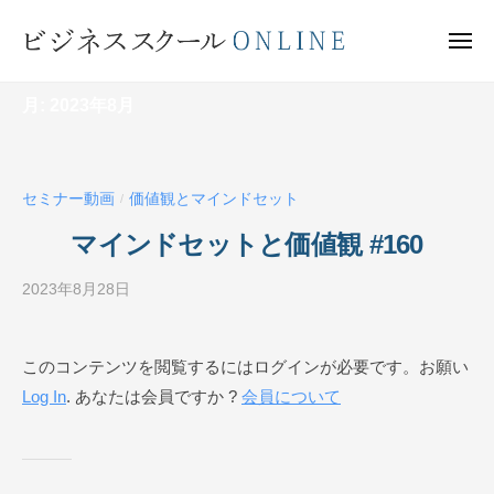
ビ
ー
コ
ジ
ン
メ
ネ
ニ
テ
ュ
ビ
ス
ー
ン
月:
2023年8月
ス
ジ
ク
ツ
ネ
ー
へ
ス
ル
ス
セミナー動画
価値観とマインドセット
ス
/
O
キ
ク
N
マインドセットと価値観 #160
ッ
ー
L
プ
I
2023年8月28日
b
ル
N
y
O
E
ビ
N
このコンテンツを閲覧するにはログインが必要です。お願い
ジ
L
Log In
. あなたは会員ですか ?
会員について
ネ
I
ス
N
ス
ク
E