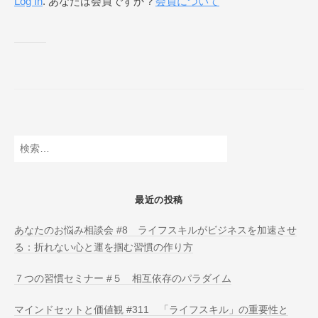
Log In
. あなたは会員ですか ?
会員について
ネ
ス
ス
ク
ー
ル
O
N
L
検
I
索:
N
E
最近の投稿
あなたのお悩み相談会 #8 ライフスキルがビジネスを加速させ
る：折れない心と運を掴む習慣の作り方
７つの習慣セミナー #５ 相互依存のパラダイム
マインドセットと価値観 #311 「ライフスキル」の重要性と