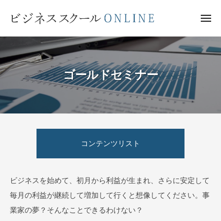
ビ
ー
コ
ジ
ン
メ
ネ
ニ
テ
ュ
ビ
ス
ー
ン
ス
ジ
ク
ツ
ネ
ー
ゴールドセミナー
へ
ス
ル
ス
ス
O
キ
ク
N
ッ
ー
L
ゴ
プ
I
ル
N
コンテンツリスト
ー
O
E
N
ル
L
ド
ビジネスを始めて、初月から利益が生まれ、さらに安定して
I
毎月の利益が継続して増加して行くと想像してください。事
セ
N
業家の夢？そんなことできるわけない？
E
ミ