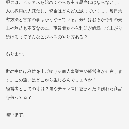
現実は、ビジネスを始めてからも中々黒字にはならないし、
ナ
人の採用は大変だし、資金はどんどん減っていくし、毎日集
ー
客方法と営業の事ばかりやっている。来年はおろか今年の売
上や利益も不安なのに、事業開始から利益が継続して上がり
2026
続けるってそんなビジネスのやり方ある？
年
4
あります。
月
25
日
世の中には利益を上げ続ける個人事業主や経営者が存在しま
by
す。この違いはどこから生じるんでしょうか？
ビ
経営者としての才能？運やチャンスに恵まれた？優れた商品
ジ
ネ
を持ってる？
ス
ス
違います。
ク
ー