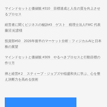
マインドセットと価値観 #310 目標達成と人生の質を向上させ
るプロセス
経営者に聞くビジネスの秘訣#3 ゲスト 税理士法人FMC 代表
藤沼 紀彦様
投資部#50 2026年後半のマーケット分析：フィジカルAIと日本
株の展望
マインドセットと価値観 #309 やるべきプロセスと行動目標の
作り方
禅と経営#２ スティーブ・ジョブズや稲盛和夫に学ぶ、心を整
え決断力を高める技術