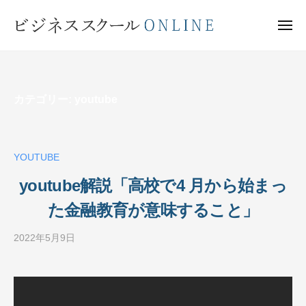
ビ
ー
コ
ジ
ン
メ
ネ
ニ
テ
ュ
ビ
ス
ー
ン
ス
ジ
ク
ツ
ネ
ー
カテゴリー:
youtube
へ
ス
ル
ス
ス
O
キ
ク
N
ッ
YOUTUBE
ー
L
プ
I
ル
youtube解説「高校で4 月から始まっ
N
O
た金融教育が意味すること」
E
N
2022年5月9日
b
L
y
I
ビ
N
ジ
E
ネ