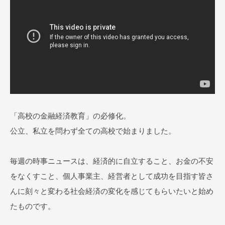
ス
ス
ク
ー
ル
O
N
L
I
「高校の金融経済教育」の必修化。
N
公立、私立を問わず全ての高校で始まりました。
E
毎週の時事ニュースは、経済的に自立すること、お金の不安
をなくすこと、個人事業主、経営者として成功を目指す皆さ
んに刻々と変わる社会経済の変化を感じてもらいたいと始め
たものです。