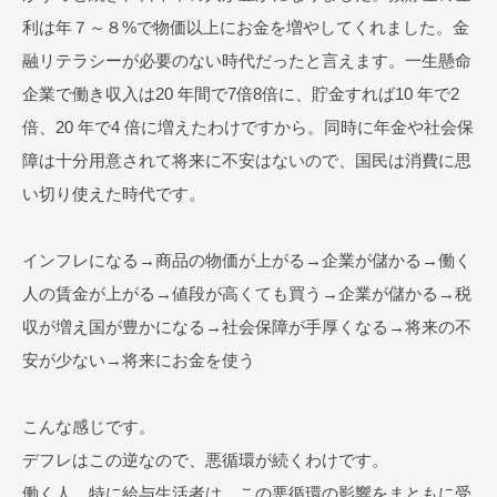
利は年７～８%で物価以上にお金を増やしてくれました。金
融リテラシーが必要のない時代だったと言えます。一生懸命
企業で働き収入は20 年間で7倍8倍に、貯金すれば10 年で2
倍、20 年で4 倍に増えたわけですから。同時に年金や社会保
障は十分用意されて将来に不安はないので、国民は消費に思
い切り使えた時代です。
インフレになる→商品の物価が上がる→企業が儲かる→働く
人の賃金が上がる→値段が高くても買う→企業が儲かる→税
収が増え国が豊かになる→社会保障が手厚くなる→将来の不
安が少ない→将来にお金を使う
こんな感じです。
デフレはこの逆なので、悪循環が続くわけです。
働く人、特に給与生活者は、この悪循環の影響をまともに受