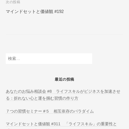
次の投稿
N
ビ
L
マインドセットと価値観 #192
ゲ
I
ー
N
E
シ
ョ
ン
検
索:
最近の投稿
あなたのお悩み相談会 #8 ライフスキルがビジネスを加速させ
る：折れない心と運を掴む習慣の作り方
７つの習慣セミナー #５ 相互依存のパラダイム
マインドセットと価値観 #311 「ライフスキル」の重要性と