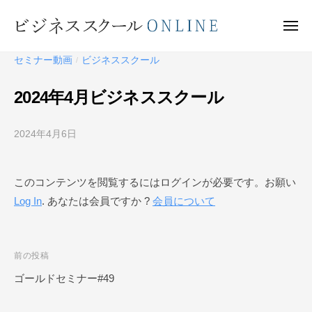
ビ
ー
コ
ジ
ン
メ
ネ
ニ
テ
ュ
ビ
ス
ー
セミナー動画
ビジネススクール
/
ン
ス
ジ
ク
ツ
ネ
2024年4月ビジネススクール
ー
へ
ス
ル
ス
ス
O
2024年4月6日
b
キ
ク
N
y
ッ
ー
L
ビ
プ
このコンテンツを閲覧するにはログインが必要です。お願い
I
ジ
ル
N
Log In
. あなたは会員ですか ?
会員について
ネ
O
E
ス
N
ス
L
ク
投
前の投稿
I
ー
稿
ゴールドセミナー#49
N
ル
ナ
O
E