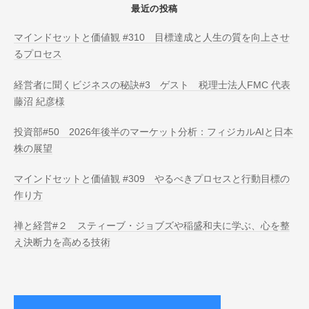
最近の投稿
マインドセットと価値観 #310 目標達成と人生の質を向上させ
るプロセス
経営者に聞くビジネスの秘訣#3 ゲスト 税理士法人FMC 代表
藤沼 紀彦様
投資部#50 2026年後半のマーケット分析：フィジカルAIと日本
株の展望
マインドセットと価値観 #309 やるべきプロセスと行動目標の
作り方
禅と経営#２ スティーブ・ジョブズや稲盛和夫に学ぶ、心を整
え決断力を高める技術