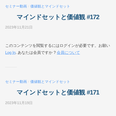
ー
セミナー動画
価値観とマインドセット
/
ル
O
マインドセットと価値観 #172
N
L
2023年11月21日
b
I
y
N
ビ
このコンテンツを閲覧するにはログインが必要です。お願い
E
ジ
Log In
. あなたは会員ですか ?
会員について
ネ
ス
ス
ク
ー
セミナー動画
価値観とマインドセット
/
ル
O
マインドセットと価値観 #171
N
L
2023年11月19日
b
I
y
N
ビ