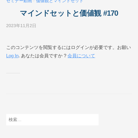
セミナー動画
価値観とマインドセット
/
ル
O
マインドセットと価値観 #170
N
L
2023年11月2日
b
I
y
N
ビ
このコンテンツを閲覧するにはログインが必要です。お願い
E
ジ
Log In
. あなたは会員ですか ?
会員について
ネ
ス
ス
ク
ー
ル
O
N
L
検
I
索:
N
E