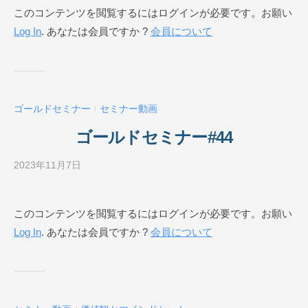
このコンテンツを閲覧するにはログインが必要です。お願い
E
ジ
Log In
. あなたは会員ですか ?
会員について
ネ
ス
ス
ク
ー
ゴールドセミナー
セミナー動画
/
ル
O
ゴールドセミナー#44
N
L
2023年11月7日
b
I
y
N
ビ
このコンテンツを閲覧するにはログインが必要です。お願い
E
ジ
Log In
. あなたは会員ですか ?
会員について
ネ
ス
ス
ク
ー