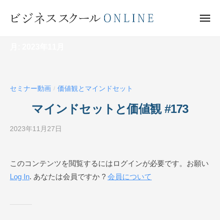
ビ
ー
コ
ジ
ン
メ
ネ
ニ
テ
ュ
ビ
ス
ー
ン
月:
2023年11月
ス
ジ
ク
ツ
ネ
ー
へ
ス
ル
ス
セミナー動画
価値観とマインドセット
ス
/
O
キ
ク
N
マインドセットと価値観 #173
ッ
ー
L
プ
I
2023年11月27日
b
ル
N
y
O
E
ビ
N
このコンテンツを閲覧するにはログインが必要です。お願い
ジ
L
Log In
. あなたは会員ですか ?
会員について
ネ
I
ス
N
ス
ク
E