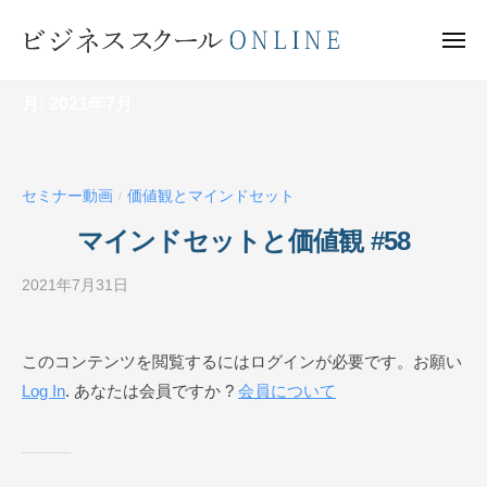
ビ
ー
コ
ジ
ン
メ
ネ
ニ
テ
ュ
ビ
ス
ー
ン
月:
2021年7月
ス
ジ
ク
ツ
ネ
ー
へ
ス
ル
ス
セミナー動画
価値観とマインドセット
ス
/
O
キ
ク
N
マインドセットと価値観 #58
ッ
ー
L
プ
I
2021年7月31日
b
ル
N
y
O
E
ビ
N
このコンテンツを閲覧するにはログインが必要です。お願い
ジ
L
Log In
. あなたは会員ですか ?
会員について
ネ
I
ス
N
ス
ク
E