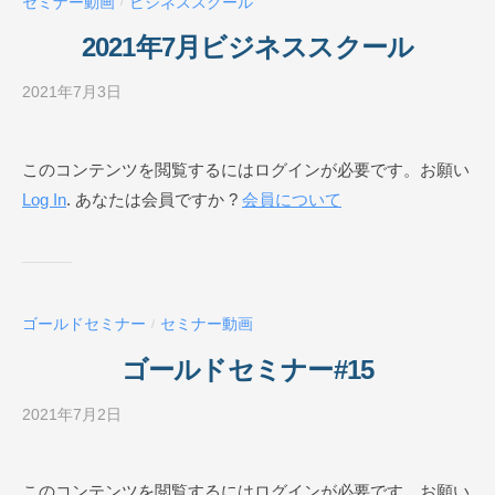
セミナー動画
ビジネススクール
/
ル
O
2021年7月ビジネススクール
N
L
2021年7月3日
b
I
y
N
ビ
このコンテンツを閲覧するにはログインが必要です。お願い
E
ジ
Log In
. あなたは会員ですか ?
会員について
ネ
ス
ス
ク
ー
ゴールドセミナー
セミナー動画
/
ル
O
ゴールドセミナー#15
N
L
2021年7月2日
b
I
y
N
ビ
このコンテンツを閲覧するにはログインが必要です。お願い
E
ジ