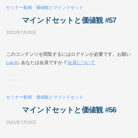
ー
セミナー動画
価値観とマインドセット
/
ル
O
マインドセットと価値観 #57
N
L
2021年7月20日
b
I
y
N
ビ
このコンテンツを閲覧するにはログインが必要です。お願い
E
ジ
Log In
. あなたは会員ですか ?
会員について
ネ
ス
ス
ク
ー
セミナー動画
価値観とマインドセット
/
ル
O
マインドセットと価値観 #56
N
L
2021年7月20日
b
I
y
N
ビ