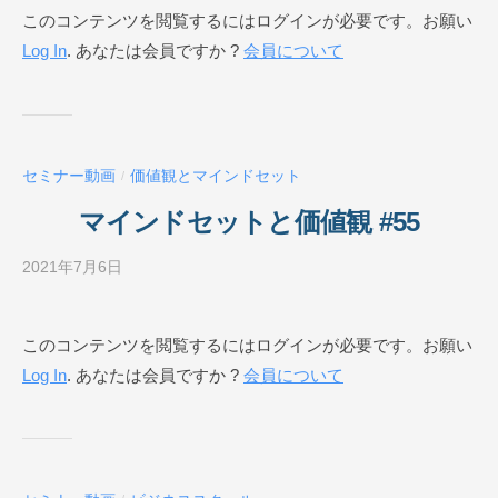
このコンテンツを閲覧するにはログインが必要です。お願い
E
ジ
Log In
. あなたは会員ですか ?
会員について
ネ
ス
ス
ク
ー
セミナー動画
価値観とマインドセット
/
ル
O
マインドセットと価値観 #55
N
L
2021年7月6日
b
I
y
N
ビ
このコンテンツを閲覧するにはログインが必要です。お願い
E
ジ
Log In
. あなたは会員ですか ?
会員について
ネ
ス
ス
ク
ー