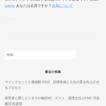
Log In
. あなたは会員ですか ?
会員について
ネ
ス
ス
ク
ー
ル
O
N
L
検
I
索:
N
E
最近の投稿
マインドセットと価値観 #310 目標達成と人生の質を向上させ
るプロセス
経営者に聞くビジネスの秘訣#3 ゲスト 税理士法人FMC 代表
藤沼 紀彦様