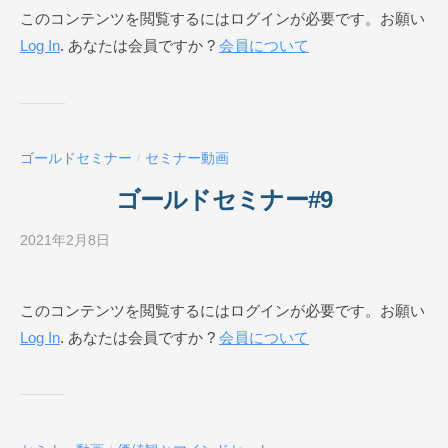
このコンテンツを閲覧するにはログインが必要です。お願い
E
ジ
Log In
. あなたは会員ですか ?
会員について
ネ
ス
ス
ク
ー
ゴールドセミナー
セミナー動画
/
ル
O
ゴールドセミナー#9
N
L
2021年2月8日
b
I
y
N
ビ
このコンテンツを閲覧するにはログインが必要です。お願い
E
ジ
Log In
. あなたは会員ですか ?
会員について
ネ
ス
ス
ク
ー