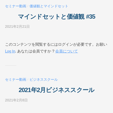
ー
セミナー動画
価値観とマインドセット
/
ル
O
マインドセットと価値観 #35
N
L
2021年2月21日
b
I
y
N
ビ
このコンテンツを閲覧するにはログインが必要です。お願い
E
ジ
Log In
. あなたは会員ですか ?
会員について
ネ
ス
ス
ク
ー
セミナー動画
ビジネススクール
/
ル
O
2021年2月ビジネススクール
N
L
2021年2月8日
b
I
y
N
ビ