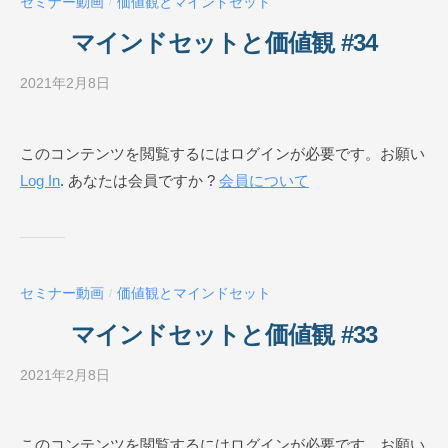
セミナー動画
価値観とマインドセット
/
ル
O
マインドセットと価値観 #34
N
L
2021年2月8日
b
I
y
N
ビ
このコンテンツを閲覧するにはログインが必要です。お願い
E
ジ
Log In
. あなたは会員ですか ?
会員について
ネ
ス
ス
ク
ー
セミナー動画
価値観とマインドセット
/
ル
O
マインドセットと価値観 #33
N
L
2021年2月8日
b
I
y
N
ビ
このコンテンツを閲覧するにはログインが必要です。お願い
E
ジ