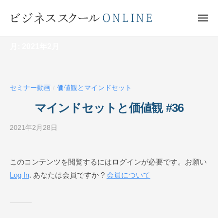
ビ
ー
コ
ジ
ン
メ
ネ
ニ
テ
ュ
ビ
ス
ー
ン
月:
2021年2月
ス
ジ
ク
ツ
ネ
ー
へ
ス
ル
ス
セミナー動画
価値観とマインドセット
ス
/
O
キ
ク
N
マインドセットと価値観 #36
ッ
ー
L
プ
I
2021年2月28日
b
ル
N
y
O
E
ビ
N
このコンテンツを閲覧するにはログインが必要です。お願い
ジ
L
Log In
. あなたは会員ですか ?
会員について
ネ
I
ス
N
ス
ク
E