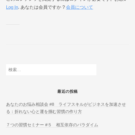
Log In
. あなたは会員ですか ?
会員について
ネ
ス
ス
ク
ー
ル
O
N
L
検
I
索:
N
E
最近の投稿
あなたのお悩み相談会 #8 ライフスキルがビジネスを加速させ
る：折れない心と運を掴む習慣の作り方
７つの習慣セミナー #５ 相互依存のパラダイム