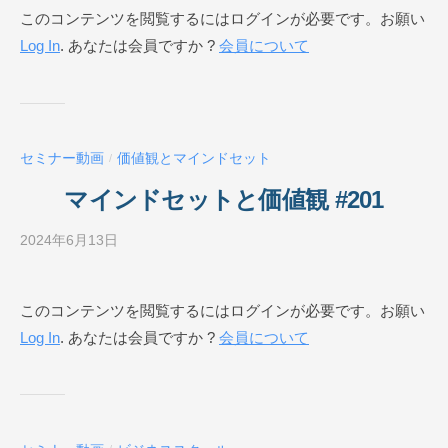
このコンテンツを閲覧するにはログインが必要です。お願い
E
ジ
Log In
. あなたは会員ですか ?
会員について
ネ
ス
ス
ク
ー
セミナー動画
価値観とマインドセット
/
ル
O
マインドセットと価値観 #201
N
L
2024年6月13日
b
I
y
N
ビ
このコンテンツを閲覧するにはログインが必要です。お願い
E
ジ
Log In
. あなたは会員ですか ?
会員について
ネ
ス
ス
ク
ー