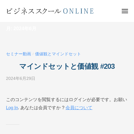
ビ
ー
コ
ジ
ン
メ
ネ
ニ
テ
ュ
ビ
ス
ー
ン
月:
2024年6月
ス
ジ
ク
ツ
ネ
ー
へ
ス
ル
ス
セミナー動画
価値観とマインドセット
ス
/
O
キ
ク
N
マインドセットと価値観 #203
ッ
ー
L
プ
I
2024年6月29日
b
ル
N
y
O
E
ビ
N
このコンテンツを閲覧するにはログインが必要です。お願い
ジ
L
Log In
. あなたは会員ですか ?
会員について
ネ
I
ス
N
ス
ク
E