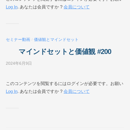
Log In
. あなたは会員ですか ?
会員について
ネ
ス
ス
ク
ー
セミナー動画
価値観とマインドセット
/
ル
O
マインドセットと価値観 #200
N
L
2024年6月9日
b
I
y
N
ビ
このコンテンツを閲覧するにはログインが必要です。お願い
E
ジ
Log In
. あなたは会員ですか ?
会員について
ネ
ス
ス
ク
ー
ル