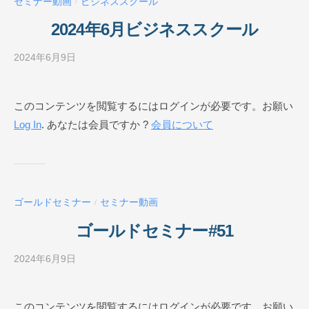
セミナー動画
ビジネススクール
/
ル
O
2024年6月ビジネススクール
N
L
2024年6月9日
b
I
y
N
ビ
このコンテンツを閲覧するにはログインが必要です。お願い
E
ジ
Log In
. あなたは会員ですか ?
会員について
ネ
ス
ス
ク
ー
ゴールドセミナー
セミナー動画
/
ル
O
ゴールドセミナー#51
N
L
2024年6月9日
b
I
y
N
ビ
このコンテンツを閲覧するにはログインが必要です。お願い
E
ジ