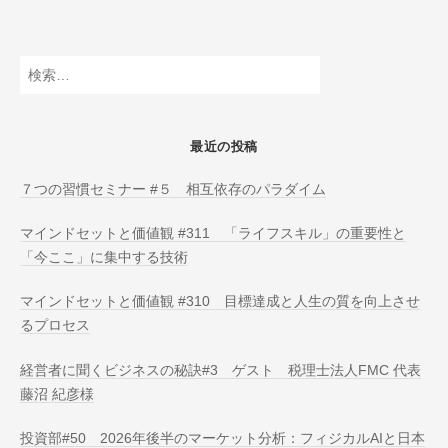
O
N
L
検
I
索:
N
E
最近の投稿
７つの習慣セミナー #５ 相互依存のパラダイム
マインドセットと価値観 #311 「ライフスキル」の重要性と
「今ここ」に集中する技術
マインドセットと価値観 #310 目標達成と人生の質を向上させ
るプロセス
経営者に聞くビジネスの秘訣#3 ゲスト 税理士法人FMC 代表
藤沼 紀彦様
投資部#50 2026年後半のマーケット分析：フィジカルAIと日本