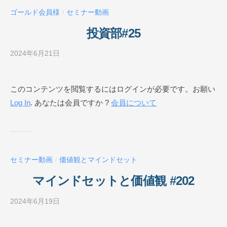
ー
ゴールド会員様
セミナー動画
/
ル
O
投資部#25
N
L
2024年6月21日
b
I
y
N
ビ
このコンテンツを閲覧するにはログインが必要です。お願い
E
ジ
Log In
. あなたは会員ですか ?
会員について
ネ
ス
ス
ク
ー
セミナー動画
価値観とマインドセット
/
ル
O
マインドセットと価値観 #202
N
L
2024年6月19日
b
I
y
N
ビ