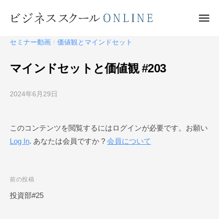
ビ
ー
コ
ジ
ン
メ
ネ
ニ
テ
ュ
ビ
ス
ー
セミナー動画
価値観とマインドセット
/
ン
ス
ジ
ク
ツ
ネ
マインドセットと価値観 #203
ー
へ
ス
ル
ス
ス
O
2024年6月29日
b
キ
ク
N
y
ッ
ー
L
ビ
プ
このコンテンツを閲覧するにはログインが必要です。お願い
I
ジ
ル
N
Log In
. あなたは会員ですか ?
会員について
ネ
O
E
ス
N
ス
L
ク
投
前の投稿
I
ー
稿
投資部#25
N
ル
ナ
O
E