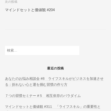
次の投稿
N
ビ
L
マインドセットと価値観 #204
ゲ
I
ー
N
E
シ
ョ
ン
検
索:
最近の投稿
あなたのお悩み相談会 #8 ライフスキルがビジネスを加速させ
る：折れない心と運を掴む習慣の作り方
７つの習慣セミナー #５ 相互依存のパラダイム
マインドセットと価値観 #311 「ライフスキル」の重要性と