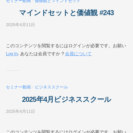
セミナー動画
価値観とマインドセット
/
ル
O
マインドセットと価値観 #243
N
L
2025年4月11日
b
I
y
N
ビ
このコンテンツを閲覧するにはログインが必要です。お願い
E
ジ
Log In
. あなたは会員ですか ?
会員について
ネ
ス
ス
ク
ー
セミナー動画
ビジネススクール
/
ル
O
2025年4月ビジネススクール
N
L
2025年4月11日
b
I
y
N
ビ
このコンテンツを閲覧するにはログインが必要です。お願い
E
ジ