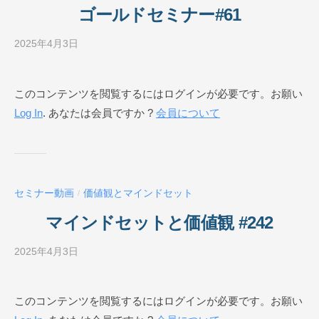
O
ゴールドセミナー#61
N
L
2025年4月3日
b
I
y
N
ビ
このコンテンツを閲覧するにはログインが必要です。お願い
E
ジ
Log In
. あなたは会員ですか ?
会員について
ネ
ス
ス
ク
ー
セミナー動画
価値観とマインドセット
/
ル
O
マインドセットと価値観 #242
N
L
2025年4月3日
b
I
y
N
ビ
このコンテンツを閲覧するにはログインが必要です。お願い
E
ジ