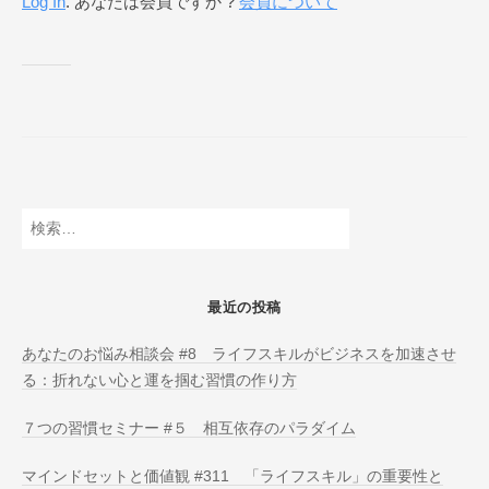
Log In
. あなたは会員ですか ?
会員について
ネ
ス
ス
ク
ー
ル
O
N
L
検
I
索:
N
E
最近の投稿
あなたのお悩み相談会 #8 ライフスキルがビジネスを加速させ
る：折れない心と運を掴む習慣の作り方
７つの習慣セミナー #５ 相互依存のパラダイム
マインドセットと価値観 #311 「ライフスキル」の重要性と