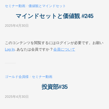
ー
セミナー動画
価値観とマインドセット
/
ル
O
マインドセットと価値観 #245
N
L
2025年4月30日
b
I
y
N
ビ
このコンテンツを閲覧するにはログインが必要です。お願い
E
ジ
Log In
. あなたは会員ですか ?
会員について
ネ
ス
ス
ク
ー
ゴールド会員様
セミナー動画
/
ル
O
投資部#35
N
L
2025年4月30日
b
I
y
N
ビ