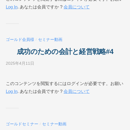
Log In
. あなたは会員ですか ?
会員について
ネ
ス
ス
ク
ー
ゴールド会員様
セミナー動画
/
ル
O
成功のための会計と経営戦略#4
N
L
2025年4月11日
b
I
y
N
ビ
このコンテンツを閲覧するにはログインが必要です。お願い
E
ジ
Log In
. あなたは会員ですか ?
会員について
ネ
ス
ス
ク
ー
ゴールドセミナー
セミナー動画
/
ル