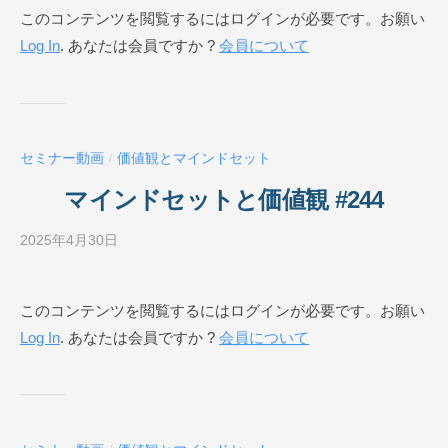
このコンテンツを閲覧するにはログインが必要です。お願い
E
ジ
Log In
. あなたは会員ですか ?
会員について
ネ
ス
ス
ク
ー
セミナー動画
価値観とマインドセット
/
ル
O
マインドセットと価値観 #244
N
L
2025年4月30日
b
I
y
N
ビ
このコンテンツを閲覧するにはログインが必要です。お願い
E
ジ
Log In
. あなたは会員ですか ?
会員について
ネ
ス
ス
ク
ー