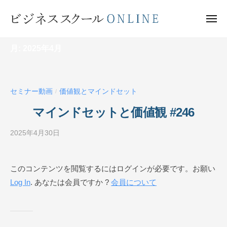
ビ
ー
コ
ジ
ン
メ
ネ
ニ
テ
ュ
ビ
ス
ー
ン
月:
2025年4月
ス
ジ
ク
ツ
ネ
ー
へ
ス
ル
ス
セミナー動画
価値観とマインドセット
ス
/
O
キ
ク
N
マインドセットと価値観 #246
ッ
ー
L
プ
I
2025年4月30日
b
ル
N
y
O
E
ビ
N
このコンテンツを閲覧するにはログインが必要です。お願い
ジ
L
Log In
. あなたは会員ですか ?
会員について
ネ
I
ス
N
ス
ク
E