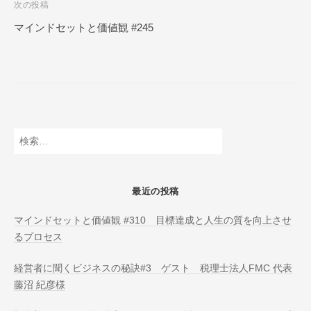
次の投稿
N
ビ
L
マインドセットと価値観 #245
ゲ
I
ー
N
E
シ
ョ
ン
検
索:
最近の投稿
マインドセットと価値観 #310 目標達成と人生の質を向上させ
るプロセス
経営者に聞くビジネスの秘訣#3 ゲスト 税理士法人FMC 代表
藤沼 紀彦様