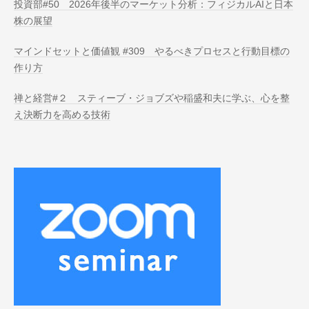
投資部#50 2026年後半のマーケット分析：フィジカルAIと日本
株の展望
マインドセットと価値観 #309 やるべきプロセスと行動目標の
作り方
禅と経営#２ スティーブ・ジョブズや稲盛和夫に学ぶ、心を整
え決断力を高める技術