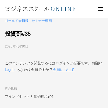
ビ
ー
コ
ジ
ン
メ
ネ
ニ
テ
ュ
ビ
ス
ー
ゴールド会員様
セミナー動画
/
ン
ス
ジ
ク
ツ
ネ
投資部#35
ー
へ
ス
ル
ス
ス
O
2025年4月30日
b
キ
ク
N
y
ッ
ー
L
ビ
プ
このコンテンツを閲覧するにはログインが必要です。お願い
I
ジ
ル
N
Log In
. あなたは会員ですか ?
会員について
ネ
O
E
ス
N
ス
L
ク
投
前の投稿
I
ー
稿
マインドセットと価値観 #244
N
ル
ナ
O
E