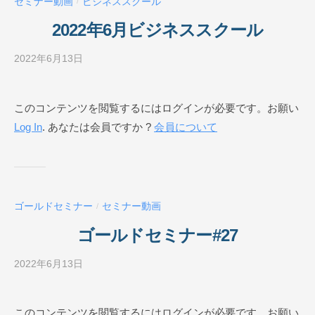
セミナー動画
ビジネススクール
/
ル
O
2022年6月ビジネススクール
N
L
2022年6月13日
b
I
y
N
ビ
このコンテンツを閲覧するにはログインが必要です。お願い
E
ジ
Log In
. あなたは会員ですか ?
会員について
ネ
ス
ス
ク
ー
ゴールドセミナー
セミナー動画
/
ル
O
ゴールドセミナー#27
N
L
2022年6月13日
b
I
y
N
ビ
このコンテンツを閲覧するにはログインが必要です。お願い
E
ジ