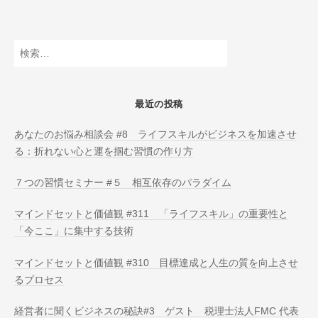
O
N
L
検
I
索:
N
E
最近の投稿
あなたのお悩み相談会 #8 ライフスキルがビジネスを加速させ
る：折れない心と運を掴む習慣の作り方
７つの習慣セミナー #５ 相互依存のパラダイム
マインドセットと価値観 #311 「ライフスキル」の重要性と
「今ここ」に集中する技術
マインドセットと価値観 #310 目標達成と人生の質を向上させ
るプロセス
経営者に聞くビジネスの秘訣#3 ゲスト 税理士法人FMC 代表