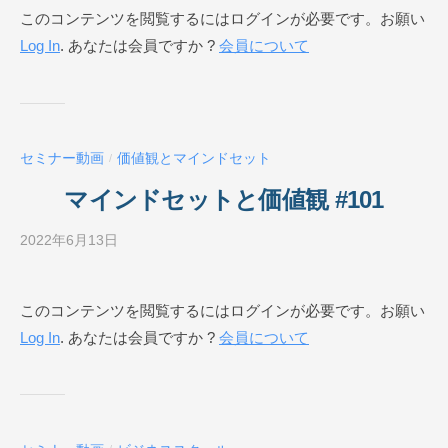
このコンテンツを閲覧するにはログインが必要です。お願い
E
ジ
Log In
. あなたは会員ですか ?
会員について
ネ
ス
ス
ク
ー
セミナー動画
価値観とマインドセット
/
ル
O
マインドセットと価値観 #101
N
L
2022年6月13日
b
I
y
N
ビ
このコンテンツを閲覧するにはログインが必要です。お願い
E
ジ
Log In
. あなたは会員ですか ?
会員について
ネ
ス
ス
ク
ー