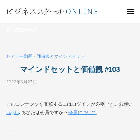
ビ
ー
コ
ジ
ン
メ
ネ
ニ
テ
ュ
ビ
ス
ー
ン
月:
2022年6月
ス
ジ
ク
ツ
ネ
ー
へ
ス
ル
ス
セミナー動画
価値観とマインドセット
ス
/
O
キ
ク
N
マインドセットと価値観 #103
ッ
ー
L
プ
I
2022年6月27日
b
ル
N
y
O
E
ビ
N
このコンテンツを閲覧するにはログインが必要です。お願い
ジ
L
Log In
. あなたは会員ですか ?
会員について
ネ
I
ス
N
ス
ク
E