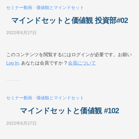
ー
セミナー動画
価値観とマインドセット
/
ル
O
マインドセットと価値観 投資部#02
N
L
2022年6月27日
b
I
y
N
ビ
このコンテンツを閲覧するにはログインが必要です。お願い
E
ジ
Log In
. あなたは会員ですか ?
会員について
ネ
ス
ス
ク
ー
セミナー動画
価値観とマインドセット
/
ル
O
マインドセットと価値観 #102
N
L
2022年6月27日
b
I
y
N
ビ