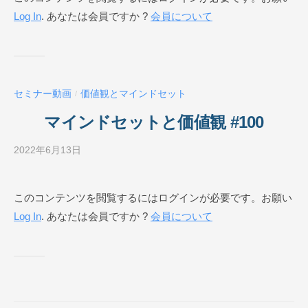
Log In
. あなたは会員ですか ?
会員について
ネ
ス
ス
ク
ー
セミナー動画
価値観とマインドセット
/
ル
O
マインドセットと価値観 #100
N
L
2022年6月13日
b
I
y
N
ビ
このコンテンツを閲覧するにはログインが必要です。お願い
E
ジ
Log In
. あなたは会員ですか ?
会員について
ネ
ス
ス
ク
ー
ル