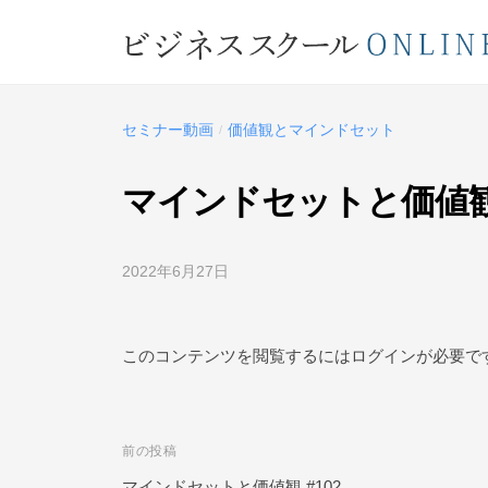
コ
ジ
ン
ネ
テ
ビ
ス
ン
ス
ジ
ツ
セミナー動画
価値観とマインドセット
/
ク
ネ
へ
ー
ス
ス
マインドセットと価値観 
ル
キ
ス
O
ッ
ク
N
2022年6月27日
b
プ
L
ー
y
ビ
I
ル
ジ
このコンテンツを閲覧するにはログインが必要で
N
O
ネ
E
ス
N
ス
L
前の投稿
投
ク
I
ー
マインドセットと価値観 #102