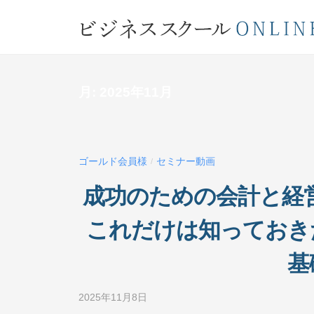
コ
ジ
ン
ネ
テ
ビ
ス
ン
ス
ジ
ツ
月:
2025年11月
ク
ネ
へ
ー
ス
ス
ル
キ
ス
O
ッ
ゴールド会員様
セミナー動画
/
ク
N
プ
成功のための会計と経営
L
ー
I
ル
これだけは知っておき
N
O
E
基
N
L
2025年11月8日
b
I