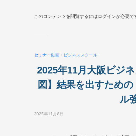
y
N
ビ
ジ
このコンテンツを閲覧するにはログインが必要で
E
ネ
ス
ス
ク
ー
セミナー動画
ビジネススクール
/
ル
O
2025年11月大阪ビ
N
L
図】結果を出すための
I
N
ル
E
2025年11月8日
b
y
ビ
ジ