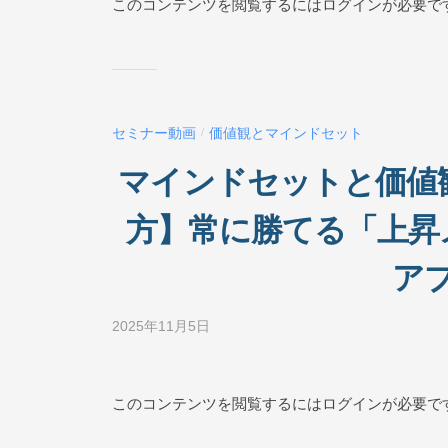
このコンテンツを閲覧するにはログインが必要で
ネ
ス
ス
ク
ー
セミナー動画
価値観とマインドセット
/
ル
O
マインドセットと価値観
N
L
方】常に勝てる「上昇
I
N
ア
E
2025年11月5日
b
y
ビ
ジ
このコンテンツを閲覧するにはログインが必要で
ネ
ス