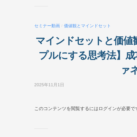
ス
ク
ー
セミナー動画
価値観とマインドセット
/
ル
O
マインドセットと価値観
N
L
プルにする思考法】成
I
N
ァ
E
2025年11月1日
b
y
ビ
ジ
このコンテンツを閲覧するにはログインが必要で
ネ
ス
ス
ク