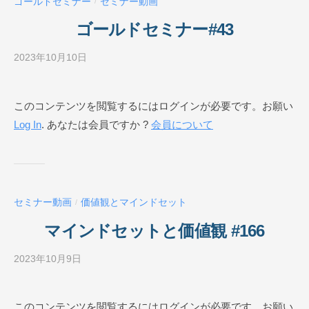
ゴールドセミナー
セミナー動画
/
ル
O
ゴールドセミナー#43
N
L
2023年10月10日
b
I
y
N
ビ
このコンテンツを閲覧するにはログインが必要です。お願い
E
ジ
Log In
. あなたは会員ですか ?
会員について
ネ
ス
ス
ク
ー
セミナー動画
価値観とマインドセット
/
ル
O
マインドセットと価値観 #166
N
L
2023年10月9日
b
I
y
N
ビ
このコンテンツを閲覧するにはログインが必要です。お願い
E
ジ