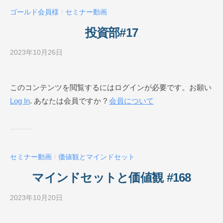
ー
ゴールド会員様
セミナー動画
/
ル
O
投資部#17
N
L
2023年10月26日
b
I
y
N
ビ
このコンテンツを閲覧するにはログインが必要です。お願い
E
ジ
Log In
. あなたは会員ですか ?
会員について
ネ
ス
ス
ク
ー
セミナー動画
価値観とマインドセット
/
ル
O
マインドセットと価値観 #168
N
L
2023年10月20日
b
I
y
N
ビ