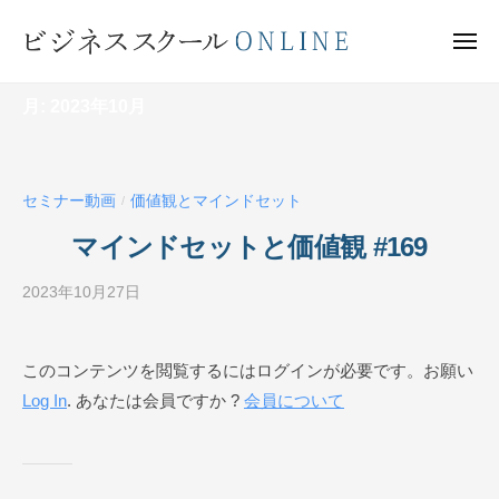
ビ
ー
コ
ジ
ン
メ
ネ
ニ
テ
ュ
ビ
ス
ー
ン
月:
2023年10月
ス
ジ
ク
ツ
ネ
ー
へ
ス
ル
ス
セミナー動画
価値観とマインドセット
ス
/
O
キ
ク
N
マインドセットと価値観 #169
ッ
ー
L
プ
I
2023年10月27日
b
ル
N
y
O
E
ビ
N
このコンテンツを閲覧するにはログインが必要です。お願い
ジ
L
Log In
. あなたは会員ですか ?
会員について
ネ
I
ス
N
ス
ク
E