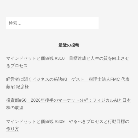
O
N
L
検
I
索:
N
E
最近の投稿
マインドセットと価値観 #310 目標達成と人生の質を向上させ
るプロセス
経営者に聞くビジネスの秘訣#3 ゲスト 税理士法人FMC 代表
藤沼 紀彦様
投資部#50 2026年後半のマーケット分析：フィジカルAIと日本
株の展望
マインドセットと価値観 #309 やるべきプロセスと行動目標の
作り方