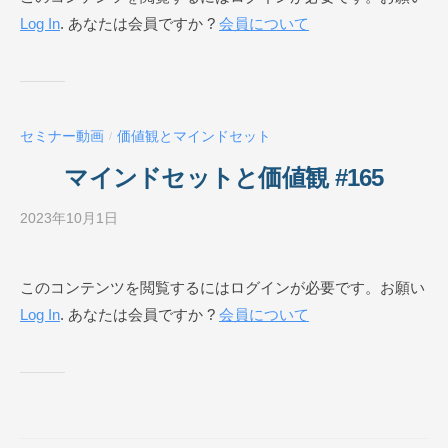
Log In
. あなたは会員ですか ?
会員について
ネ
ス
ス
ク
ー
セミナー動画
価値観とマインドセット
/
ル
O
マインドセットと価値観 #165
N
L
2023年10月1日
b
I
y
N
ビ
このコンテンツを閲覧するにはログインが必要です。お願い
E
ジ
Log In
. あなたは会員ですか ?
会員について
ネ
ス
ス
ク
ー
ル