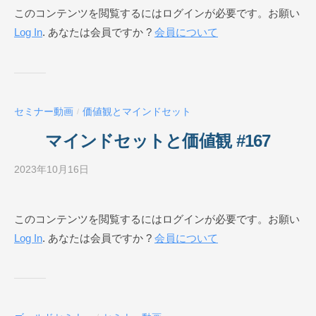
このコンテンツを閲覧するにはログインが必要です。お願い
E
ジ
Log In
. あなたは会員ですか ?
会員について
ネ
ス
ス
ク
ー
セミナー動画
価値観とマインドセット
/
ル
O
マインドセットと価値観 #167
N
L
2023年10月16日
b
I
y
N
ビ
このコンテンツを閲覧するにはログインが必要です。お願い
E
ジ
Log In
. あなたは会員ですか ?
会員について
ネ
ス
ス
ク
ー