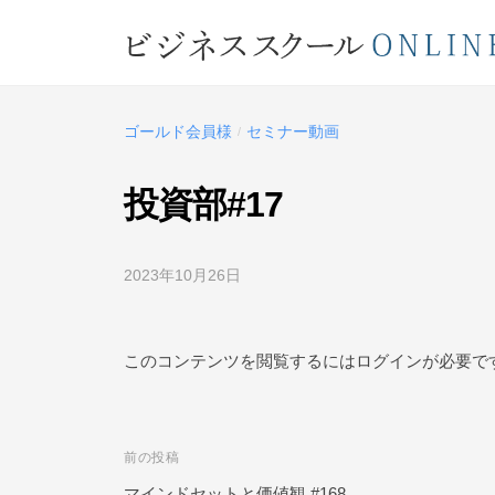
コ
ジ
ン
ネ
テ
ビ
ス
ン
ス
ジ
ツ
ゴールド会員様
セミナー動画
/
ク
ネ
へ
ー
ス
ス
投資部#17
ル
キ
ス
O
ッ
ク
N
2023年10月26日
b
プ
L
ー
y
ビ
I
ル
ジ
このコンテンツを閲覧するにはログインが必要で
N
O
ネ
E
ス
N
ス
L
前の投稿
投
ク
I
ー
マインドセットと価値観 #168