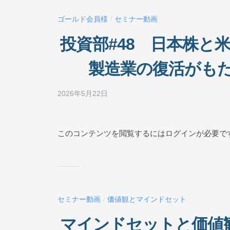
ー
ゴールド会員様
セミナー動画
/
ル
O
投資部#48 日本株と
N
L
製造業の復活がも
I
N
2026年5月22日
b
E
y
ビ
ジ
このコンテンツを閲覧するにはログインが必要で
ネ
ス
ス
ク
ー
セミナー動画
価値観とマインドセット
/
ル
O
マインドセットと価値観
N