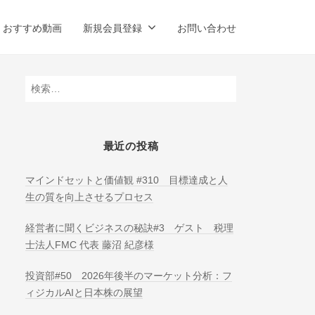
おすすめ動画
新規会員登録
お問い合わせ
検
索:
最近の投稿
マインドセットと価値観 #310 目標達成と人
生の質を向上させるプロセス
経営者に聞くビジネスの秘訣#3 ゲスト 税理
士法人FMC 代表 藤沼 紀彦様
投資部#50 2026年後半のマーケット分析：フ
ィジカルAIと日本株の展望