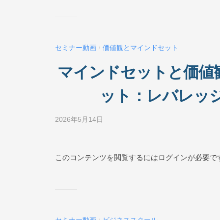
ス
ス
ク
ー
セミナー動画
価値観とマインドセット
/
ル
O
マインドセットと価値観
N
L
ット：レバレッ
I
N
2026年5月14日
b
E
y
ビ
ジ
このコンテンツを閲覧するにはログインが必要で
ネ
ス
ス
ク
ー