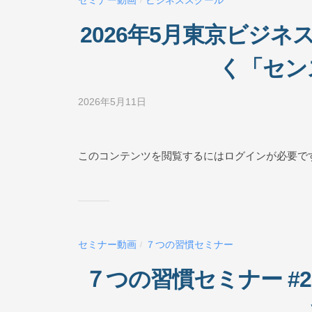
セミナー動画
ビジネススクール
/
ル
O
2026年5月東京ビジネ
N
L
く「セン
I
N
2026年5月11日
b
E
y
ビ
ジ
このコンテンツを閲覧するにはログインが必要で
ネ
ス
ス
ク
ー
セミナー動画
７つの習慣セミナー
/
ル
O
７つの習慣セミナー #
N
L