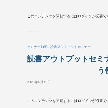
y
ビ
ジ
このコンテンツを閲覧するにはログインが必要で
ネ
ス
ス
ク
ー
セミナー動画
読書アウトプットセミナー
/
ル
O
読書アウトプットセミナ
N
L
う
I
N
2026年5月15日
b
E
y
ビ
ジ
このコンテンツを閲覧するにはログインが必要で
ネ