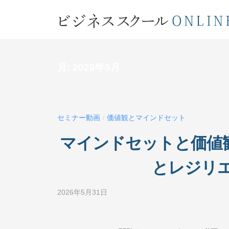
コ
ジ
ン
ネ
テ
ビ
ス
ン
ス
ジ
ツ
月:
2026年5月
ク
ネ
へ
ー
ス
ス
ル
キ
ス
O
ッ
セミナー動画
価値観とマインドセット
/
ク
N
プ
マインドセットと価値観
L
ー
I
ル
とレジリ
N
O
E
N
2026年5月31日
b
y
L
ビ
I