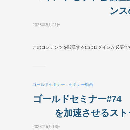
L
ンス
I
N
2026年5月21日
b
E
y
ビ
ジ
このコンテンツを閲覧するにはログインが必要で
ネ
ス
ス
ク
ー
ゴールドセミナー
セミナー動画
/
ル
O
ゴールドセミナー#74
N
L
を加速させるスト
I
N
2026年5月16日
b
E