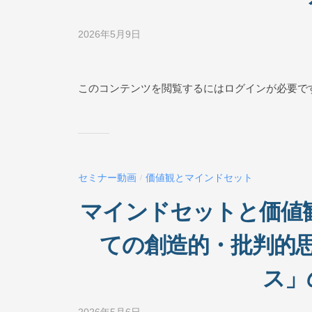
I
N
2026年5月9日
b
E
y
ビ
ジ
このコンテンツを閲覧するにはログインが必要で
ネ
ス
ス
ク
ー
セミナー動画
価値観とマインドセット
/
ル
O
マインドセットと価値観
N
L
ての創造的・批判的思
I
N
ス」
E