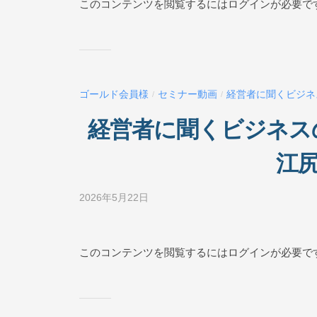
ジ
このコンテンツを閲覧するにはログインが必要で
N
ネ
ス
E
ス
ク
ー
ゴールド会員様
セミナー動画
経営者に聞くビジネ
/
/
ル
O
経営者に聞くビジネス
N
L
江尻
I
N
2026年5月22日
b
E
y
ビ
ジ
このコンテンツを閲覧するにはログインが必要で
ネ
ス
ス
ク