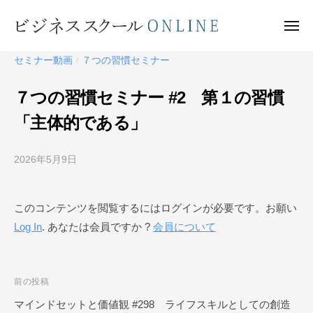
ビ
ー
コ
ジ
ン
メ
ネ
ニ
テ
ュ
ビ
ス
ー
セミナー動画
７つの習慣セミナー
/
ン
ス
ジ
ク
ツ
ネ
７つの習慣セミナー #2 第１の習慣
ー
へ
ス
ル
「主体的である」
ス
ス
O
キ
ク
N
ッ
2026年5月9日
b
ー
L
y
プ
I
ル
ビ
N
O
このコンテンツを閲覧するにはログインが必要です。お願い
ジ
E
N
Log In
. あなたは会員ですか ?
会員について
ネ
ス
L
ス
I
ク
投
前の投稿
N
ー
E
稿
マインドセットと価値観 #298 ライフスキルとしての創造
ル