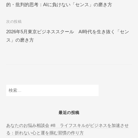
的・批判的思考：AIに負けない「センス」の磨き方
ナ
O
N
ビ
L
次の投稿
ゲ
I
2026年5月東京ビジネススクール AI時代を生き抜く「セン
ー
N
ス」の磨き方
E
シ
ョ
ン
検
索:
最近の投稿
あなたのお悩み相談会 #8 ライフスキルがビジネスを加速させ
る：折れない心と運を掴む習慣の作り方