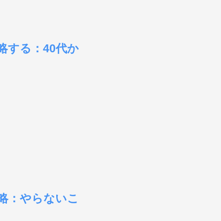
略する：40代か
戦略：やらないこ