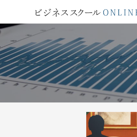
コ
ジ
ン
ネ
テ
ビ
ス
ン
ス
ジ
ツ
ク
ネ
へ
ー
ス
ス
ル
キ
ス
O
ッ
ク
N
プ
L
ー
I
ル
N
O
E
大
N
L
阪
I