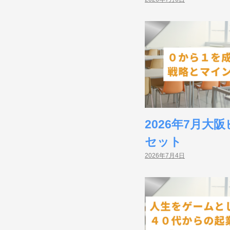
7
月
4
日
by
ビ
ジ
ネ
ス
2026年7月
ス
ク
セット
ー
2026年7月4日
ル
ONLINE