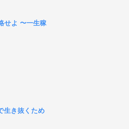
略せよ 〜一生稼
本で生き抜くため