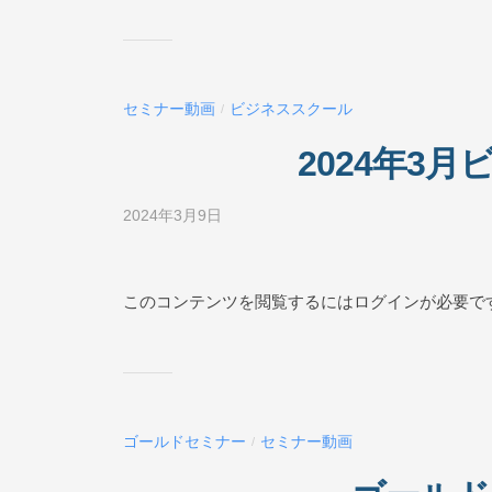
ス
ス
ク
ー
セミナー動画
ビジネススクール
/
ル
O
2024年3
N
L
2024年3月9日
b
I
y
N
ビ
E
ジ
このコンテンツを閲覧するにはログインが必要で
ネ
ス
ス
ク
ー
ゴールドセミナー
セミナー動画
/
ル
O