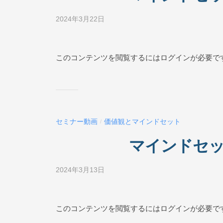
L
2024年3月22日
b
I
y
N
ビ
E
ジ
このコンテンツを閲覧するにはログインが必要で
ネ
ス
ス
ク
ー
セミナー動画
価値観とマインドセット
/
ル
O
マインドセット
N
L
2024年3月13日
b
I
y
N
ビ
E
ジ
このコンテンツを閲覧するにはログインが必要で
ネ