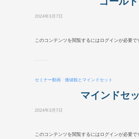
ゴールド
N
L
2024年3月7日
b
I
y
N
ビ
E
ジ
このコンテンツを閲覧するにはログインが必要で
ネ
ス
ス
ク
ー
セミナー動画
価値観とマインドセット
/
ル
O
マインドセット
N
L
2024年3月7日
b
I
y
N
ビ
E
ジ
このコンテンツを閲覧するにはログインが必要で