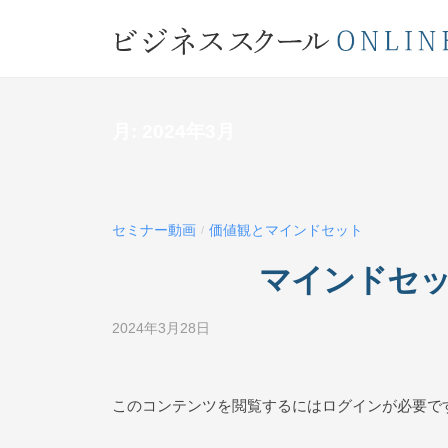
コ
ジ
ン
ネ
テ
ビ
ス
ン
ス
ジ
ツ
月:
2024年3月
ク
ネ
へ
ー
ス
ス
ル
キ
ス
O
ッ
セミナー動画
価値観とマインドセット
/
ク
N
プ
マインドセット
L
ー
I
ル
N
2024年3月28日
b
O
y
E
N
ビ
ジ
L
このコンテンツを閲覧するにはログインが必要で
ネ
I