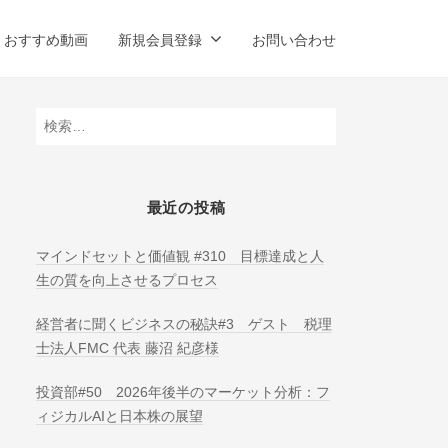
おすすめ動画
新規会員登録
お問い合わせ
検
索:
最近の投稿
マインドセットと価値観 #310 目標達成と人
生の質を向上させるプロセス
経営者に聞くビジネスの秘訣#3 ゲスト 税理
士法人FMC 代表 藤沼 紀彦様
投資部#50 2026年後半のマーケット分析：フ
ィジカルAIと日本株の展望