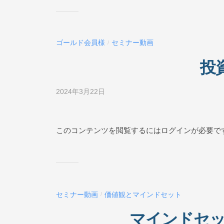
ス
N
ス
ク
E
ー
ゴールド会員様
セミナー動画
/
ル
O
投資
N
L
2024年3月22日
b
I
y
N
ビ
E
ジ
このコンテンツを閲覧するにはログインが必要で
ネ
ス
ス
ク
ー
セミナー動画
価値観とマインドセット
/
ル
O
マインドセット
N