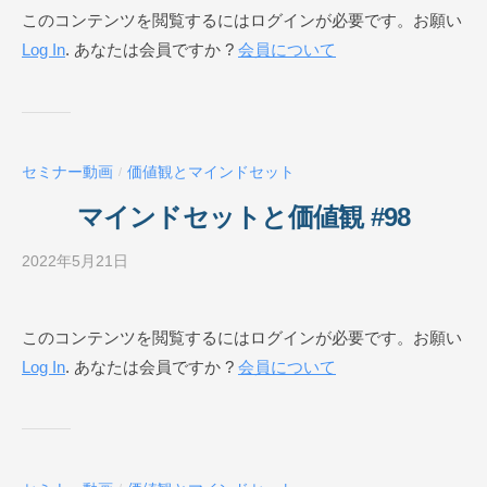
このコンテンツを閲覧するにはログインが必要です。お願い
E
ジ
Log In
. あなたは会員ですか ?
会員について
ネ
ス
ス
ク
ー
セミナー動画
価値観とマインドセット
/
ル
O
マインドセットと価値観 #98
N
L
2022年5月21日
b
I
y
N
ビ
このコンテンツを閲覧するにはログインが必要です。お願い
E
ジ
Log In
. あなたは会員ですか ?
会員について
ネ
ス
ス
ク
ー