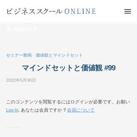
ビ
ー
コ
ジ
ン
メ
ネ
ニ
テ
ュ
ビ
ス
ー
ン
月:
2022年5月
ス
ジ
ク
ツ
ネ
ー
へ
ス
ル
ス
セミナー動画
価値観とマインドセット
ス
/
O
キ
ク
N
マインドセットと価値観 #99
ッ
ー
L
プ
I
2022年5月30日
b
ル
N
y
O
E
ビ
N
このコンテンツを閲覧するにはログインが必要です。お願い
ジ
L
Log In
. あなたは会員ですか ?
会員について
ネ
I
ス
N
ス
ク
E