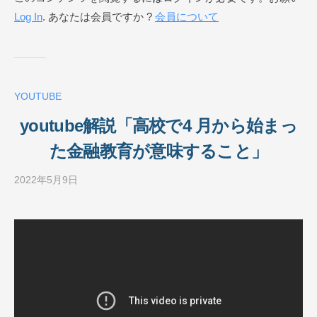
Log In
. あなたは会員ですか ?
会員について
ネ
ス
ス
ク
ー
YOUTUBE
ル
O
youtube解説「高校で4 月から始まっ
N
た金融教育が意味すること」
L
I
2022年5月9日
b
N
y
E
ビ
ジ
ネ
ス
ス
ク
ー