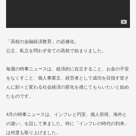
ル
O
N
L
I
「高校の金融経済教育」の必修化。
N
公立、私立を問わず全ての高校で始まりました。
E
毎週の時事ニュースは、経済的に自立すること、お金の不安
をなくすこと、個人事業主、経営者として成功を目指す皆さ
んに刻々と変わる社会経済の変化を感じてもらいたいと始め
たものです。
4月の時事ニュースは、インフレと円安、個人所得、海外と
の違い、を話して来ました。特に「インフレの時代の到来」
は何度も取り上げました。