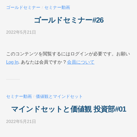
ー
ゴールドセミナー
セミナー動画
/
ル
O
ゴールドセミナー#26
N
L
2022年5月21日
b
I
y
N
ビ
このコンテンツを閲覧するにはログインが必要です。お願い
E
ジ
Log In
. あなたは会員ですか ?
会員について
ネ
ス
ス
ク
ー
セミナー動画
価値観とマインドセット
/
ル
O
マインドセットと価値観 投資部#01
N
L
2022年5月21日
b
I
y
N
ビ