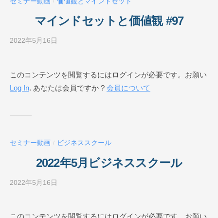
セミナー動画
価値観とマインドセット
/
ル
O
マインドセットと価値観 #97
N
L
2022年5月16日
b
I
y
N
ビ
このコンテンツを閲覧するにはログインが必要です。お願い
E
ジ
Log In
. あなたは会員ですか ?
会員について
ネ
ス
ス
ク
ー
セミナー動画
ビジネススクール
/
ル
O
2022年5月ビジネススクール
N
L
2022年5月16日
b
I
y
N
ビ
このコンテンツを閲覧するにはログインが必要です。お願い
E
ジ