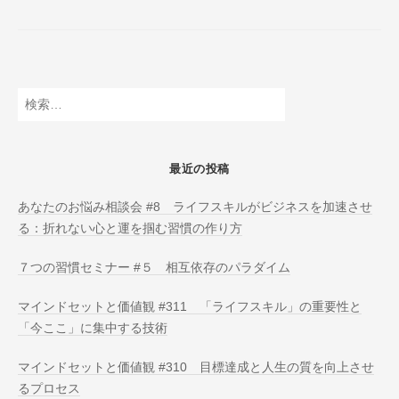
ー
ル
O
N
L
検
I
索:
N
E
最近の投稿
あなたのお悩み相談会 #8 ライフスキルがビジネスを加速させ
る：折れない心と運を掴む習慣の作り方
７つの習慣セミナー #５ 相互依存のパラダイム
マインドセットと価値観 #311 「ライフスキル」の重要性と
「今ここ」に集中する技術
マインドセットと価値観 #310 目標達成と人生の質を向上させ
るプロセス