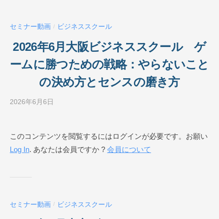
ク
ー
セミナー動画
ビジネススクール
/
ル
O
2026年6月大阪ビジネススクール ゲ
N
ームに勝つための戦略：やらないこと
L
I
の決め方とセンスの磨き方
N
E
2026年6月6日
b
y
ビ
このコンテンツを閲覧するにはログインが必要です。お願い
ジ
Log In
. あなたは会員ですか ?
会員について
ネ
ス
ス
ク
ー
セミナー動画
ビジネススクール
/
ル