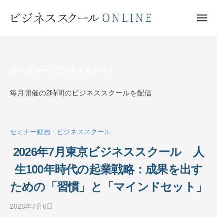
ビ
ー
コ
ジ
ン
メ
ネ
ニ
テ
ュ
ビ
ス
ー
ン
ス
ジ
ク
ツ
ネ
ー
カテゴリー:
ビジネススクール
へ
ス
ル
ス
ス
毎月開催の2時間のビジネススクールを配信
O
キ
ク
N
ッ
ー
L
プ
I
ル
セミナー動画
ビジネススクール
/
N
O
2026年7月東京ビジネススクール 人
E
N
生100年時代の起業戦略：成果を出す
L
I
ための「習慣」と「マインドセット」
N
2026年7月6日
b
E