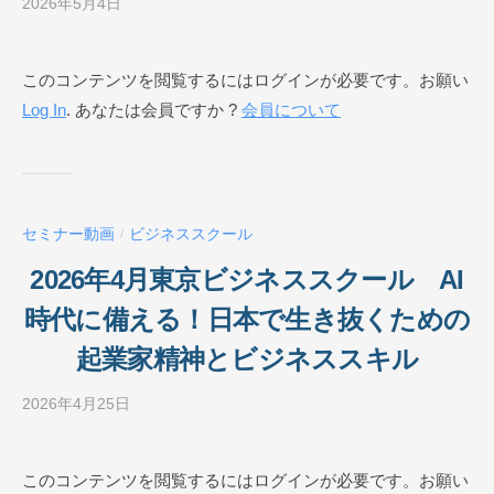
2026年5月4日
b
y
ビ
このコンテンツを閲覧するにはログインが必要です。お願い
ジ
Log In
. あなたは会員ですか ?
会員について
ネ
ス
ス
ク
ー
セミナー動画
ビジネススクール
/
ル
O
2026年4月東京ビジネススクール AI
N
時代に備える！日本で生き抜くための
L
I
起業家精神とビジネススキル
N
E
2026年4月25日
b
y
ビ
このコンテンツを閲覧するにはログインが必要です。お願い
ジ