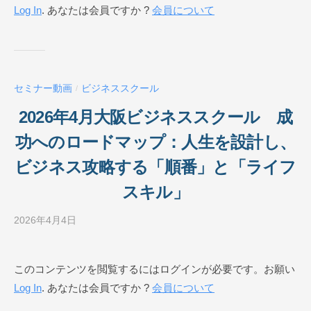
Log In
. あなたは会員ですか ?
会員について
ネ
ス
ス
ク
ー
セミナー動画
ビジネススクール
/
ル
O
2026年4月大阪ビジネススクール 成
N
功へのロードマップ：人生を設計し、
L
I
ビジネス攻略する「順番」と「ライフ
N
スキル」
E
2026年4月4日
b
y
ビ
このコンテンツを閲覧するにはログインが必要です。お願い
ジ
Log In
. あなたは会員ですか ?
会員について
ネ
ス