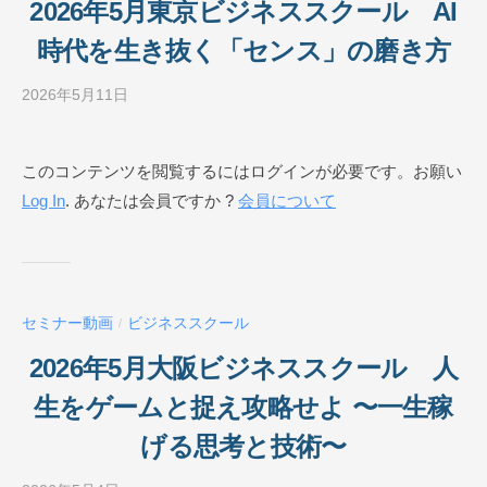
O
2026年5月東京ビジネススクール AI
N
時代を生き抜く「センス」の磨き方
L
I
2026年5月11日
b
N
y
E
ビ
このコンテンツを閲覧するにはログインが必要です。お願い
ジ
Log In
. あなたは会員ですか ?
会員について
ネ
ス
ス
ク
ー
セミナー動画
ビジネススクール
/
ル
O
2026年5月大阪ビジネススクール 人
N
生をゲームと捉え攻略せよ 〜一生稼
L
I
げる思考と技術〜
N
E