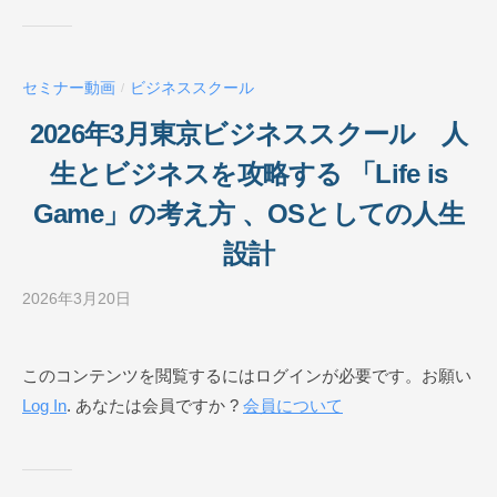
ス
ク
ー
セミナー動画
ビジネススクール
/
ル
O
2026年3月東京ビジネススクール 人
N
生とビジネスを攻略する 「Life is
L
I
Game」の考え方 、OSとしての人生
N
設計
E
2026年3月20日
b
y
ビ
このコンテンツを閲覧するにはログインが必要です。お願い
ジ
Log In
. あなたは会員ですか ?
会員について
ネ
ス
ス
ク