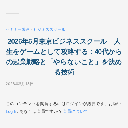
ス
ス
ク
ー
セミナー動画
ビジネススクール
/
ル
O
2026年6月東京ビジネススクール 人
N
生をゲームとして攻略する：40代から
L
I
の起業戦略と「やらないこと」を決め
N
る技術
E
2026年6月18日
b
y
ビ
このコンテンツを閲覧するにはログインが必要です。お願い
ジ
Log In
. あなたは会員ですか ?
会員について
ネ
ス
ス