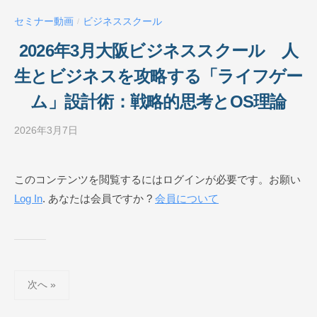
ー
セミナー動画
ビジネススクール
/
ル
O
2026年3月大阪ビジネススクール 人
N
生とビジネスを攻略する「ライフゲー
L
I
ム」設計術：戦略的思考とOS理論
N
E
2026年3月7日
b
y
ビ
このコンテンツを閲覧するにはログインが必要です。お願い
ジ
Log In
. あなたは会員ですか ?
会員について
ネ
ス
ス
ク
ー
投
ル
次へ »
稿
O