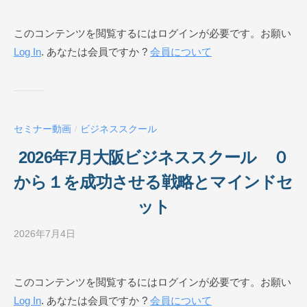
y
ビ
このコンテンツを閲覧するにはログインが必要です。お願い
ジ
Log In
. あなたは会員ですか ?
会員について
ネ
ス
ス
ク
ー
セミナー動画
ビジネススクール
/
ル
O
2026年7月大阪ビジネススクール ０
N
から１を成功させる戦略とマインドセ
L
I
ット
N
E
2026年7月4日
b
y
ビ
このコンテンツを閲覧するにはログインが必要です。お願い
ジ
Log In
. あなたは会員ですか ?
会員について
ネ