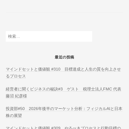
N
の
L
ペ
I
ー
N
E
ジ
検
送
索:
り
最近の投稿
マインドセットと価値観 #310 目標達成と人生の質を向上させ
るプロセス
経営者に聞くビジネスの秘訣#3 ゲスト 税理士法人FMC 代表
藤沼 紀彦様
投資部#50 2026年後半のマーケット分析：フィジカルAIと日本
株の展望
マインドセットと価値観 #309 やるべきプロセスと行動目標の