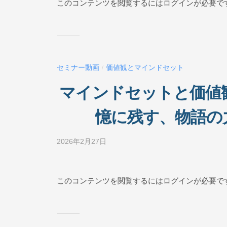
ジ
このコンテンツを閲覧するにはログインが必要で
N
ネ
ス
E
ス
ク
ー
セミナー動画
価値観とマインドセット
/
ル
O
マインドセットと価値観
N
L
憶に残す、物語の
I
N
2026年2月27日
b
E
y
ビ
ジ
このコンテンツを閲覧するにはログインが必要で
ネ
ス
ス
ク