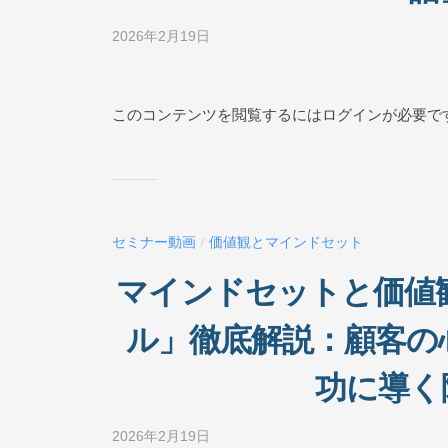
2026年2月19日
b
y
ビ
ジ
このコンテンツを閲覧するにはログインが必要で
ネ
ス
ス
ク
ー
セミナー動画
価値観とマインドセット
/
ル
O
マインドセットと価値観
N
L
ル」徹底解説：顧客の
I
N
功に導く
E
2026年2月19日
b