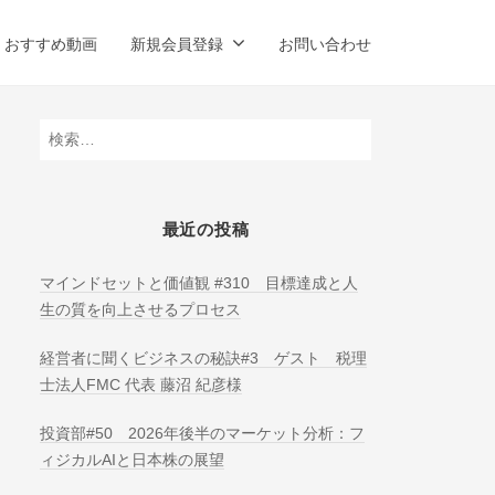
おすすめ動画
新規会員登録
お問い合わせ
検
索:
最近の投稿
マインドセットと価値観 #310 目標達成と人
生の質を向上させるプロセス
経営者に聞くビジネスの秘訣#3 ゲスト 税理
士法人FMC 代表 藤沼 紀彦様
投資部#50 2026年後半のマーケット分析：フ
ィジカルAIと日本株の展望