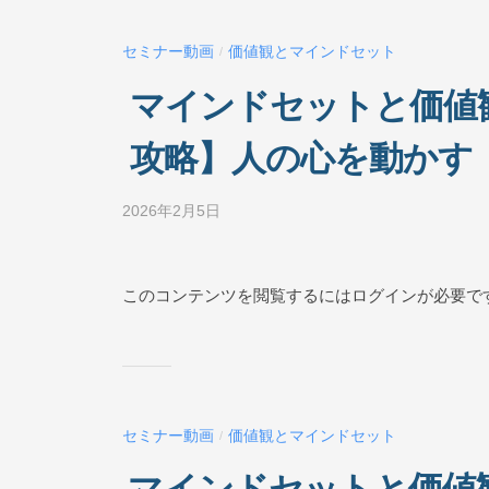
ク
ー
セミナー動画
価値観とマインドセット
/
ル
O
マインドセットと価値観
N
L
攻略】人の心を動かす
I
N
2026年2月5日
b
E
y
ビ
ジ
このコンテンツを閲覧するにはログインが必要で
ネ
ス
ス
ク
ー
セミナー動画
価値観とマインドセット
/
ル
O