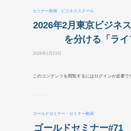
ー
セミナー動画
ビジネススクール
/
ル
O
2026年2月東京ビジ
N
L
を分ける「ライ
I
N
2026年2月23日
b
E
y
ビ
ジ
このコンテンツを閲覧するにはログインが必要で
ネ
ス
ス
ク
ー
ゴールドセミナー
セミナー動画
/
ル
O
ゴールドセミナー#71
N