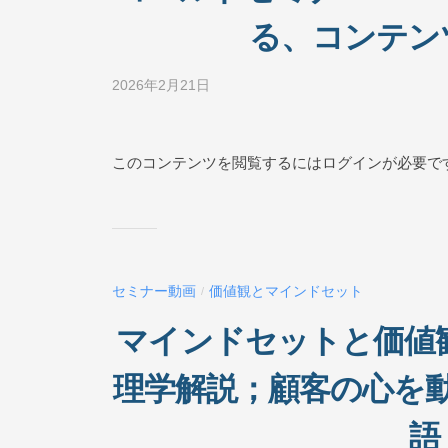
L
る、コンテン
I
N
2026年2月21日
b
E
y
ビ
ジ
このコンテンツを閲覧するにはログインが必要で
ネ
ス
ス
ク
ー
セミナー動画
価値観とマインドセット
/
ル
O
マインドセットと価値観
N
L
理学解説；顧客の心を
I
N
語
E