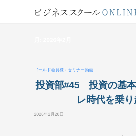
コ
ジ
ン
ネ
テ
ビ
ス
ン
ス
ジ
ツ
月:
2026年2月
ク
ネ
へ
ー
ス
ス
ル
キ
ス
O
ッ
ゴールド会員様
セミナー動画
/
ク
N
プ
投資部#45 投資の基
L
ー
I
ル
レ時代を乗り
N
O
E
N
2026年2月28日
b
y
L
ビ
I