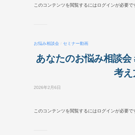
ジ
このコンテンツを閲覧するにはログインが必要で
ネ
ス
ス
ク
ー
お悩み相談会
セミナー動画
/
ル
O
あなたのお悩み相談会 
N
L
考え
I
N
2026年2月6日
b
E
y
ビ
ジ
このコンテンツを閲覧するにはログインが必要で
ネ
ス
ス