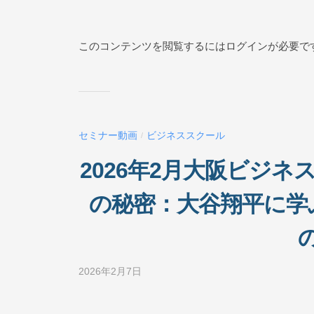
y
ビ
ジ
このコンテンツを閲覧するにはログインが必要で
ネ
ス
ス
ク
ー
セミナー動画
ビジネススクール
/
ル
O
2026年2月大阪ビジ
N
L
の秘密：大谷翔平に学
I
N
E
2026年2月7日
b
y
ビ