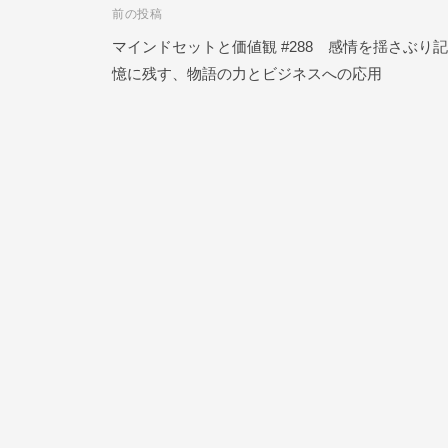
前の投稿
投
ク
N
ー
マインドセットと価値観 #288 感情を揺さぶり記
E
稿
ル
憶に残す、物語の力とビジネスへの応用
O
ナ
N
L
ビ
I
N
ゲ
E
ー
シ
ョ
ン