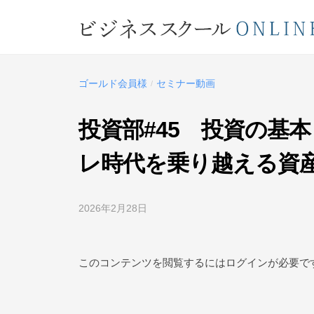
コ
ジ
ン
ネ
テ
ビ
ス
ン
ス
ジ
ツ
ゴールド会員様
セミナー動画
/
ク
ネ
へ
ー
ス
ス
投資部#45 投資の基
ル
キ
ス
O
レ時代を乗り越える資
ッ
ク
N
プ
L
ー
2026年2月28日
b
I
ル
y
N
O
ビ
E
ジ
N
このコンテンツを閲覧するにはログインが必要で
ネ
L
ス
I
ス