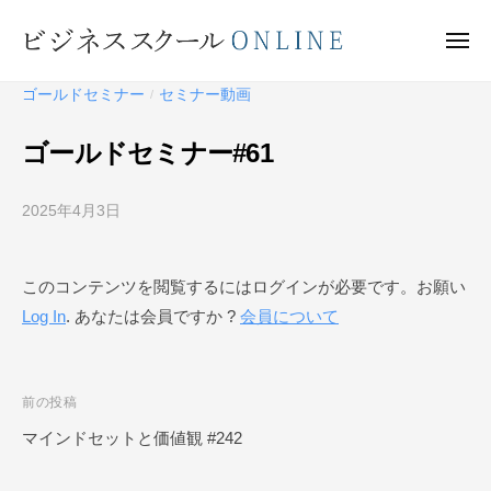
ビ
ー
コ
ジ
ン
メ
ネ
ニ
テ
ュ
ビ
ス
ー
ゴールドセミナー
セミナー動画
/
ン
ス
ジ
ク
ツ
ネ
ゴールドセミナー#61
ー
へ
ス
ル
ス
ス
O
2025年4月3日
b
キ
ク
N
y
ッ
ー
L
ビ
プ
このコンテンツを閲覧するにはログインが必要です。お願い
I
ジ
ル
N
Log In
. あなたは会員ですか ?
会員について
ネ
O
E
ス
N
ス
L
ク
投
前の投稿
I
ー
稿
マインドセットと価値観 #242
N
ル
ナ
O
E