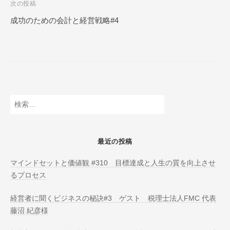
次の投稿
N
ビ
L
成功のための会計と経営戦略#4
ゲ
I
ー
N
E
シ
ョ
ン
検
索:
最近の投稿
マインドセットと価値観 #310 目標達成と人生の質を向上させ
るプロセス
経営者に聞くビジネスの秘訣#3 ゲスト 税理士法人FMC 代表
藤沼 紀彦様