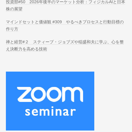
投資部#50 2026年後半のマーケット分析：フィジカルAIと日本
株の展望
マインドセットと価値観 #309 やるべきプロセスと行動目標の
作り方
禅と経営#２ スティーブ・ジョブズや稲盛和夫に学ぶ、心を整
え決断力を高める技術