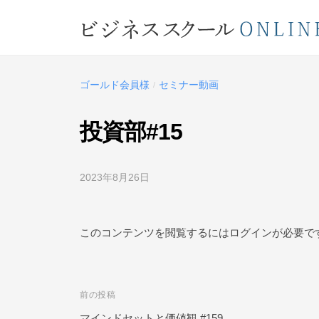
コ
ジ
ン
ネ
テ
ビ
ス
ン
ス
ジ
ツ
ゴールド会員様
セミナー動画
/
ク
ネ
へ
ー
ス
ス
投資部#15
ル
キ
ス
O
ッ
ク
N
2023年8月26日
b
プ
L
ー
y
ビ
I
ル
ジ
このコンテンツを閲覧するにはログインが必要で
N
O
ネ
E
ス
N
ス
L
前の投稿
投
ク
I
ー
マインドセットと価値観 #159