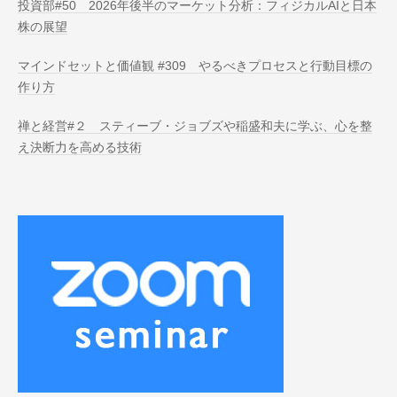
投資部#50 2026年後半のマーケット分析：フィジカルAIと日本
株の展望
マインドセットと価値観 #309 やるべきプロセスと行動目標の
作り方
禅と経営#２ スティーブ・ジョブズや稲盛和夫に学ぶ、心を整
え決断力を高める技術