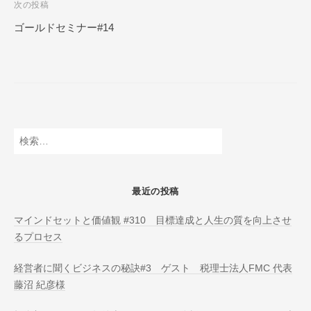
次の投稿
N
ビ
L
ゴールドセミナー#14
ゲ
I
ー
N
E
シ
ョ
ン
検
索:
最近の投稿
マインドセットと価値観 #310 目標達成と人生の質を向上させ
るプロセス
経営者に聞くビジネスの秘訣#3 ゲスト 税理士法人FMC 代表
藤沼 紀彦様