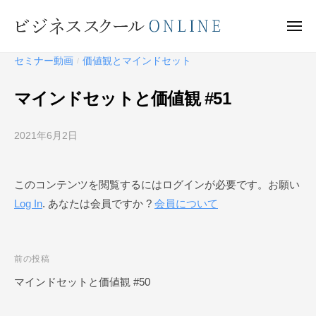
ビ
ー
コ
ジ
ン
メ
ネ
ニ
テ
ュ
ビ
ス
ー
セミナー動画
価値観とマインドセット
/
ン
ス
ジ
ク
ツ
ネ
マインドセットと価値観 #51
ー
へ
ス
ル
ス
ス
O
2021年6月2日
b
キ
ク
N
y
ッ
ー
L
ビ
プ
このコンテンツを閲覧するにはログインが必要です。お願い
I
ジ
ル
N
Log In
. あなたは会員ですか ?
会員について
ネ
O
E
ス
N
ス
L
ク
投
前の投稿
I
ー
稿
マインドセットと価値観 #50
N
ル
ナ
O
E