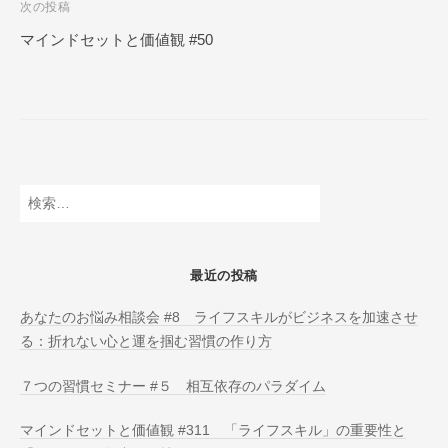
次の投稿
N
ビ
L
マインドセットと価値観 #50
ゲ
I
ー
N
E
シ
ョ
ン
検
索:
最近の投稿
あなたのお悩み相談会 #8 ライフスキルがビジネスを加速させ
る：折れない心と運を掴む習慣の作り方
７つの習慣セミナー #５ 相互依存のパラダイム
マインドセットと価値観 #311 「ライフスキル」の重要性と