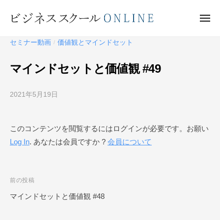
ビ
ー
コ
ジ
ン
メ
ネ
ニ
テ
ュ
ビ
ス
ー
セミナー動画
価値観とマインドセット
/
ン
ス
ジ
ク
ツ
ネ
マインドセットと価値観 #49
ー
へ
ス
ル
ス
ス
O
2021年5月19日
b
キ
ク
N
y
ッ
ー
L
ビ
プ
このコンテンツを閲覧するにはログインが必要です。お願い
I
ジ
ル
N
Log In
. あなたは会員ですか ?
会員について
ネ
O
E
ス
N
ス
L
ク
投
前の投稿
I
ー
稿
マインドセットと価値観 #48
N
ル
ナ
O
E