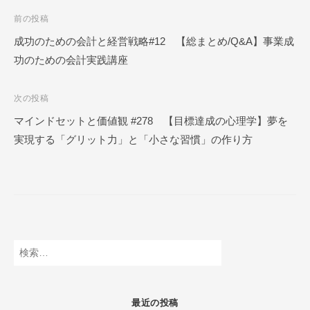
ク
投
前の投稿
ー
稿
成功のための会計と経営戦略#12 【総まとめ/Q&A】事業成
ル
功のための会計実践講座
ナ
O
N
ビ
L
次の投稿
ゲ
I
マインドセットと価値観 #278 【目標達成の心理学】夢を
ー
N
実現する「グリット力」と「小さな習慣」の作り方
E
シ
ョ
ン
検
索:
最近の投稿