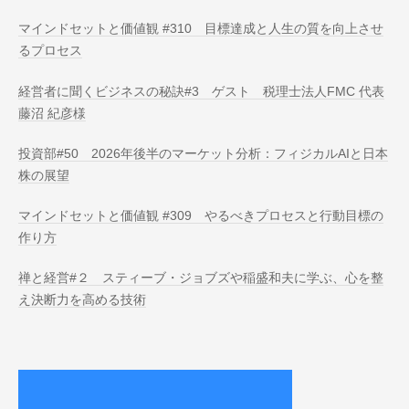
マインドセットと価値観 #310 目標達成と人生の質を向上させ
るプロセス
経営者に聞くビジネスの秘訣#3 ゲスト 税理士法人FMC 代表
藤沼 紀彦様
投資部#50 2026年後半のマーケット分析：フィジカルAIと日本
株の展望
マインドセットと価値観 #309 やるべきプロセスと行動目標の
作り方
禅と経営#２ スティーブ・ジョブズや稲盛和夫に学ぶ、心を整
え決断力を高める技術