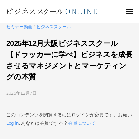
ビ
ー
コ
ジ
ン
メ
ネ
ニ
テ
ュ
ビ
ス
ー
セミナー動画
ビジネススクール
/
ン
ス
ジ
ク
ツ
ネ
2025年12月大阪ビジネススクール
ー
へ
ス
ル
【ドラッカーに学べ】ビジネスを成長
ス
ス
O
キ
させるマネジメントとマーケティン
ク
N
ッ
ー
L
グの本質
プ
I
ル
N
O
2025年12月7日
b
E
N
y
ビ
L
このコンテンツを閲覧するにはログインが必要です。お願い
ジ
I
Log In
. あなたは会員ですか ?
会員について
ネ
N
ス
E
ス