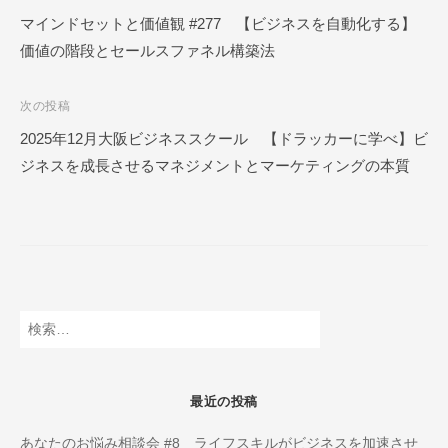
ー
稿
マインドセットと価値観 #277 【ビジネスを自動化する】
ル
価値の階段とセールスファネル構築法
ナ
O
N
ビ
L
次の投稿
ゲ
I
2025年12月大阪ビジネススクール 【ドラッカーに学べ】ビ
ー
N
ジネスを成長させるマネジメントとマーケティングの本質
E
シ
ョ
ン
検
索:
最近の投稿
あなたのお悩み相談会 #8 ライフスキルがビジネスを加速させ