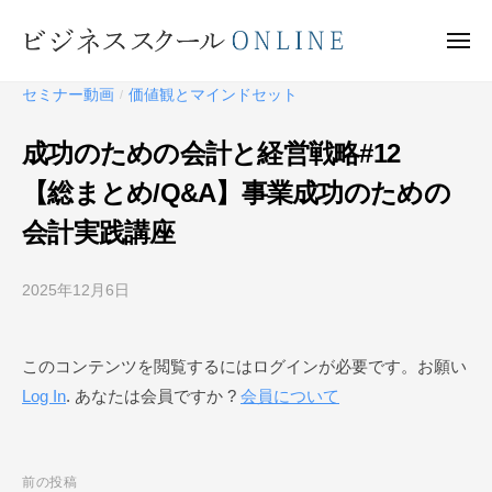
ビ
ー
コ
ジ
ン
メ
ネ
ニ
テ
ュ
ビ
ス
ー
セミナー動画
価値観とマインドセット
/
ン
ス
ジ
ク
ツ
ネ
成功のための会計と経営戦略#12
ー
へ
ス
ル
【総まとめ/Q&A】事業成功のための
ス
ス
O
キ
会計実践講座
ク
N
ッ
ー
L
プ
I
2025年12月6日
b
ル
N
y
O
E
ビ
N
このコンテンツを閲覧するにはログインが必要です。お願い
ジ
L
Log In
. あなたは会員ですか ?
会員について
ネ
I
ス
N
ス
ク
E
投
前の投稿