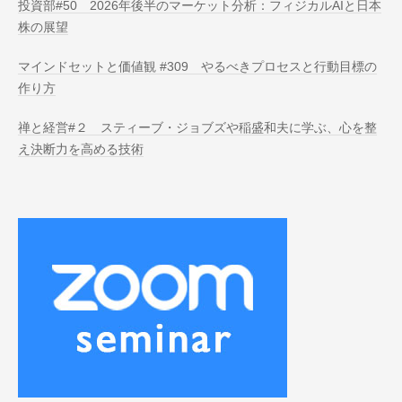
投資部#50 2026年後半のマーケット分析：フィジカルAIと日本
株の展望
マインドセットと価値観 #309 やるべきプロセスと行動目標の
作り方
禅と経営#２ スティーブ・ジョブズや稲盛和夫に学ぶ、心を整
え決断力を高める技術