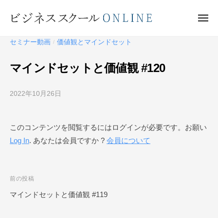
ビ
ー
コ
ジ
ン
メ
ネ
ニ
テ
ュ
ビ
ス
ー
セミナー動画
価値観とマインドセット
/
ン
ス
ジ
ク
ツ
ネ
マインドセットと価値観 #120
ー
へ
ス
ル
ス
ス
O
2022年10月26日
b
キ
ク
N
y
ッ
ー
L
ビ
プ
このコンテンツを閲覧するにはログインが必要です。お願い
I
ジ
ル
N
Log In
. あなたは会員ですか ?
会員について
ネ
O
E
ス
N
ス
L
ク
投
前の投稿
I
ー
稿
マインドセットと価値観 #119
N
ル
ナ
O
E