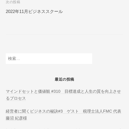
次の投稿
N
ビ
L
2022年11月ビジネススクール
ゲ
I
ー
N
E
シ
ョ
ン
検
索:
最近の投稿
マインドセットと価値観 #310 目標達成と人生の質を向上させ
るプロセス
経営者に聞くビジネスの秘訣#3 ゲスト 税理士法人FMC 代表
藤沼 紀彦様