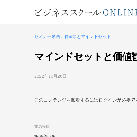
コ
ジ
ン
ネ
テ
ビ
ス
ン
ス
ジ
ツ
セミナー動画
価値観とマインドセット
/
ク
ネ
へ
ー
ス
ス
マインドセットと価値観 
ル
キ
ス
O
ッ
ク
N
2022年10月20日
b
プ
L
ー
y
ビ
I
ル
ジ
このコンテンツを閲覧するにはログインが必要で
N
O
ネ
E
ス
N
ス
L
前の投稿
投
ク
I
ー
投資部#06