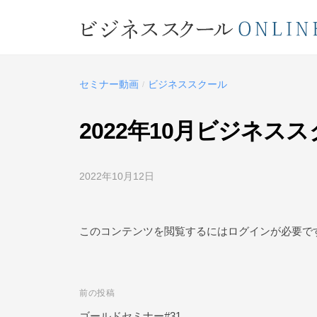
コ
ジ
ン
ネ
テ
ビ
ス
ン
ス
ジ
ツ
セミナー動画
ビジネススクール
/
ク
ネ
へ
ー
ス
ス
2022年10月ビジネス
ル
キ
ス
O
ッ
ク
N
2022年10月12日
b
プ
L
ー
y
ビ
I
ル
ジ
このコンテンツを閲覧するにはログインが必要で
N
O
ネ
E
ス
N
ス
L
前の投稿
投
ク
I
ー
ゴールドセミナー#31