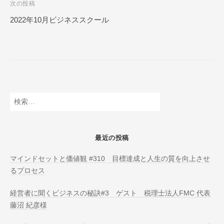
次の投稿
N
ビ
L
2022年10月ビジネススクール
ゲ
I
ー
N
E
シ
ョ
ン
検
索:
最近の投稿
マインドセットと価値観 #310 目標達成と人生の質を向上させ
るプロセス
経営者に聞くビジネスの秘訣#3 ゲスト 税理士法人FMC 代表
藤沼 紀彦様