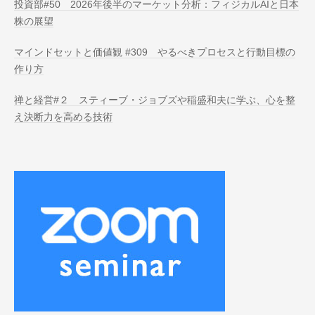
投資部#50 2026年後半のマーケット分析：フィジカルAIと日本
株の展望
マインドセットと価値観 #309 やるべきプロセスと行動目標の
作り方
禅と経営#２ スティーブ・ジョブズや稲盛和夫に学ぶ、心を整
え決断力を高める技術