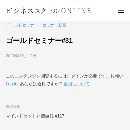
ビ
ー
コ
ジ
ン
メ
ネ
ニ
テ
ュ
ビ
ス
ー
ゴールドセミナー
セミナー動画
/
ン
ス
ジ
ク
ツ
ネ
ゴールドセミナー#31
ー
へ
ス
ル
ス
ス
O
2022年10月12日
b
キ
ク
N
y
ッ
ー
L
ビ
プ
このコンテンツを閲覧するにはログインが必要です。お願い
I
ジ
ル
N
Log In
. あなたは会員ですか ?
会員について
ネ
O
E
ス
N
ス
L
ク
投
前の投稿
I
ー
稿
マインドセットと価値観 #117
N
ル
ナ
O
E