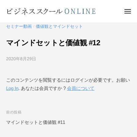
ビ
ー
コ
ジ
ン
メ
ネ
ニ
テ
ュ
ビ
ス
ー
セミナー動画
価値観とマインドセット
/
ン
ス
ジ
ク
ツ
ネ
マインドセットと価値観 #12
ー
へ
ス
ル
ス
ス
O
2020年8月29日
b
キ
ク
N
y
ッ
ー
L
ビ
プ
このコンテンツを閲覧するにはログインが必要です。お願い
I
ジ
ル
N
Log In
. あなたは会員ですか ?
会員について
ネ
O
E
ス
N
ス
L
ク
投
前の投稿
I
ー
稿
マインドセットと価値観 #11
N
ル
ナ
O
E