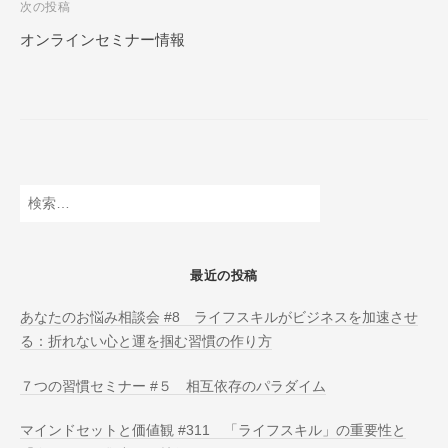
次の投稿
N
ビ
L
オンラインセミナー情報
ゲ
I
ー
N
E
シ
ョ
ン
検
索:
最近の投稿
あなたのお悩み相談会 #8 ライフスキルがビジネスを加速させ
る：折れない心と運を掴む習慣の作り方
７つの習慣セミナー #５ 相互依存のパラダイム
マインドセットと価値観 #311 「ライフスキル」の重要性と