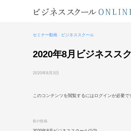
コ
ジ
ン
ネ
テ
ビ
ス
ン
ス
ジ
ツ
セミナー動画
ビジネススクール
/
ク
ネ
へ
ー
ス
ス
2020年8月ビジネススクー
ル
キ
ス
O
ッ
ク
N
2020年8月3日
b
プ
L
ー
y
ビ
I
ル
ジ
このコンテンツを閲覧するにはログインが必要で
N
O
ネ
E
ス
N
ス
L
前の投稿
投
ク
I
ー
2020年8月ビジネススクール(1/2)