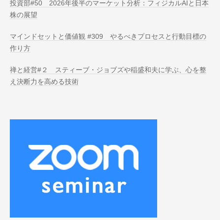
投資部#50 2026年後半のマーケット分析：フィジカルAIと日本
株の展望
マインドセットと価値観 #309 やるべきプロセスと行動目標の
作り方
禅と経営#２ スティーブ・ジョブズや稲盛和夫に学ぶ、心を整
え決断力を高める技術