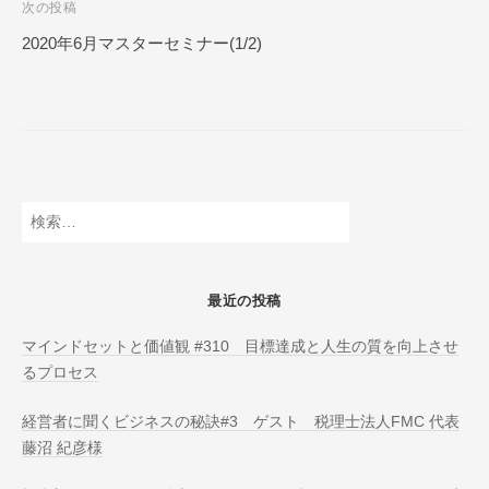
次の投稿
N
ビ
L
2020年6月マスターセミナー(1/2)
ゲ
I
ー
N
E
シ
ョ
ン
検
索:
最近の投稿
マインドセットと価値観 #310 目標達成と人生の質を向上させ
るプロセス
経営者に聞くビジネスの秘訣#3 ゲスト 税理士法人FMC 代表
藤沼 紀彦様