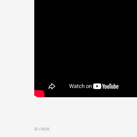
ク
N
ー
E
ル
O
N
L
I
N
E
前の投稿
投