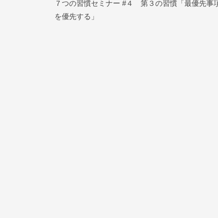
７つの習慣セミナー #４ 第３の習慣「最優先事
稿
を優先する」
ナ
ビ
ゲ
ー
シ
ョ
ン