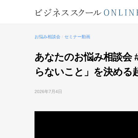
コ
ジ
ン
ネ
テ
ビ
ス
ン
ス
ジ
ツ
お悩み相談会
セミナー動画
/
ク
ネ
へ
ー
ス
ス
あなたのお悩み相談会 
ル
キ
ス
O
らないこと」を決める
ッ
ク
N
プ
L
ー
2026年7月4日
b
I
ル
y
N
O
ビ
E
ジ
N
ネ
L
ス
I
ス