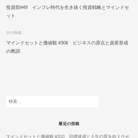
ー
稿
投資部#49 インフレ時代を生き抜く投資戦略とマインドセ
ル
ット
ナ
O
N
ビ
L
次の投稿
ゲ
I
マインドセットと価値観 #306 ビジネスの原点と資産形成
ー
N
の教訓
E
シ
ョ
ン
検
索:
最近の投稿
マインドセットと価値観 #310 目標達成と人生の質を向上させ