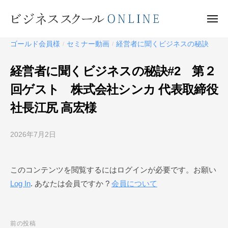
ビ
ー
コ
ジ
ン
メ
ネ
ニ
テ
ュ
ビ
ス
ー
ゴールド会員様
セミナー動画
経営者に聞くビジネスの秘訣
/
/
ン
ス
ジ
ク
ツ
ネ
経営者に聞くビジネスの秘訣#2 第２
ー
へ
ス
ル
回ゲスト 株式会社シンカ 代表取締役
ス
ス
O
キ
社長江尻 高宏様
ク
N
ッ
ー
L
プ
I
2026年7月2日
b
ル
N
y
O
E
ビ
N
このコンテンツを閲覧するにはログインが必要です。お願い
ジ
L
Log In
. あなたは会員ですか ?
会員について
ネ
I
ス
N
ス
ク
E
投
前の投稿