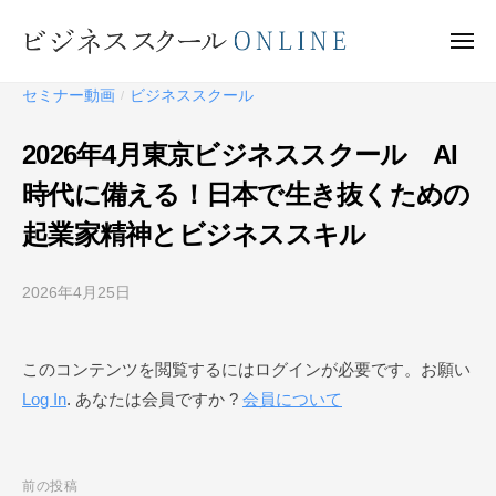
ビ
ー
コ
ジ
ン
メ
ネ
ニ
テ
ュ
ビ
ス
ー
セミナー動画
ビジネススクール
/
ン
ス
ジ
ク
ツ
ネ
2026年4月東京ビジネススクール AI
ー
へ
ス
ル
時代に備える！日本で生き抜くための
ス
ス
O
キ
起業家精神とビジネススキル
ク
N
ッ
ー
L
プ
I
2026年4月25日
b
ル
N
y
O
E
ビ
N
このコンテンツを閲覧するにはログインが必要です。お願い
ジ
L
Log In
. あなたは会員ですか ?
会員について
ネ
I
ス
N
ス
ク
E
投
前の投稿