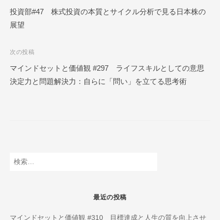
ー
稿
投資部#47 株式投資の本質とサイクル分析で見る日本株の
ル
展望
ナ
O
N
ビ
L
次の投稿
ゲ
I
マインドセットと価値観 #297 ライフスキルとしての意思
ー
N
決定力と問題解決力：自らに「問い」を立てる思考術
E
シ
ョ
ン
検
索:
最近の投稿
マインドセットと価値観 #310 目標達成と人生の質を向上させ