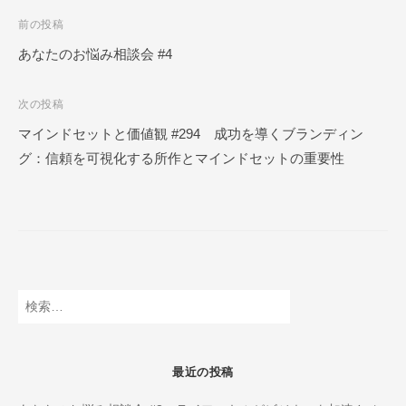
ク
投
前の投稿
ー
稿
あなたのお悩み相談会 #4
ル
ナ
O
次の投稿
N
ビ
L
マインドセットと価値観 #294 成功を導くブランディン
ゲ
I
グ：信頼を可視化する所作とマインドセットの重要性
ー
N
E
シ
ョ
ン
検
索:
最近の投稿