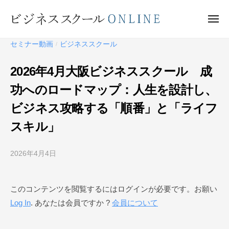
ビ
ー
コ
ジ
ン
メ
ネ
ニ
テ
ュ
ビ
ス
ー
セミナー動画
ビジネススクール
/
ン
ス
ジ
ク
ツ
ネ
2026年4月大阪ビジネススクール 成
ー
へ
ス
ル
功へのロードマップ：人生を設計し、
ス
ス
O
キ
ビジネス攻略する「順番」と「ライフ
ク
N
ッ
ー
L
スキル」
プ
I
ル
N
O
2026年4月4日
b
E
N
y
ビ
L
このコンテンツを閲覧するにはログインが必要です。お願い
ジ
I
Log In
. あなたは会員ですか ?
会員について
ネ
N
ス
E
ス