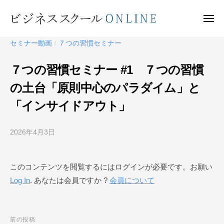
ビ
ー
コ
ジ
ン
メ
ネ
ニ
テ
ュ
ビ
ス
ー
セミナー動画
７つの習慣セミナー
/
ン
ス
ジ
ク
ツ
ネ
７つの習慣セミナー #1 ７つの習慣
ー
へ
ス
ル
の土台「原則中心のパラダイム」と
ス
ス
O
キ
「インサイドアウト」
ク
N
ッ
ー
L
プ
I
2026年4月3日
b
ル
N
y
O
E
ビ
N
このコンテンツを閲覧するにはログインが必要です。お願い
ジ
L
Log In
. あなたは会員ですか ?
会員について
ネ
I
ス
N
ス
ク
E
投
前の投稿