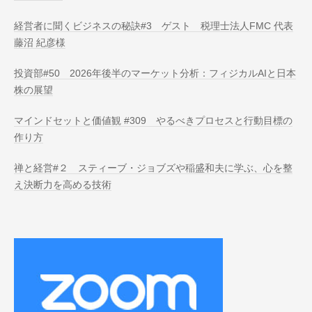
経営者に聞くビジネスの秘訣#3 ゲスト 税理士法人FMC 代表
藤沼 紀彦様
投資部#50 2026年後半のマーケット分析：フィジカルAIと日本
株の展望
マインドセットと価値観 #309 やるべきプロセスと行動目標の
作り方
禅と経営#２ スティーブ・ジョブズや稲盛和夫に学ぶ、心を整
え決断力を高める技術