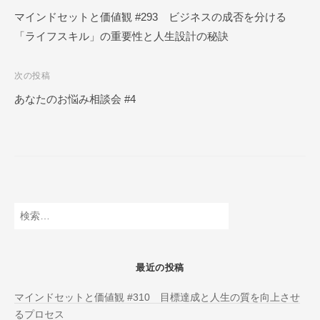
ー
稿
マインドセットと価値観 #293 ビジネスの成否を分ける
ル
「ライフスキル」の重要性と人生設計の秘訣
ナ
O
N
ビ
L
次の投稿
ゲ
I
あなたのお悩み相談会 #4
ー
N
E
シ
ョ
ン
検
索:
最近の投稿
マインドセットと価値観 #310 目標達成と人生の質を向上させ
るプロセス