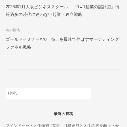
ー
稿
2026年1月大阪ビジネススクール 『0→1起業の設計図』情
ル
報過多の時代に迷わない起業・独立戦略
ナ
O
N
ビ
L
次の投稿
ゲ
I
ゴールドセミナー#70 売上を最速で伸ばすマーケティング
ー
N
ファネル戦略
E
シ
ョ
ン
検
索:
最近の投稿
マインドセットと価値観 #310 目標達成と人生の質を向上させ