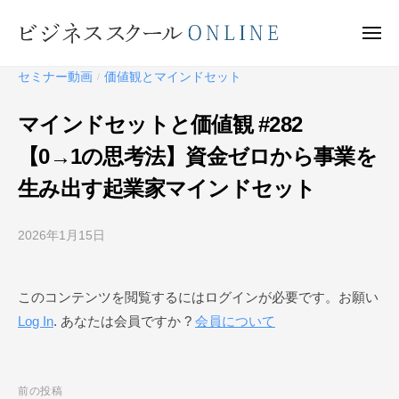
ビ
ー
コ
ジ
ン
メ
ネ
ニ
テ
ュ
ビ
ス
ー
セミナー動画
価値観とマインドセット
/
ン
ス
ジ
ク
ツ
ネ
マインドセットと価値観 #282
ー
へ
ス
ル
【0→1の思考法】資金ゼロから事業を
ス
ス
O
キ
生み出す起業家マインドセット
ク
N
ッ
ー
L
プ
I
2026年1月15日
b
ル
N
y
O
E
ビ
N
このコンテンツを閲覧するにはログインが必要です。お願い
ジ
L
Log In
. あなたは会員ですか ?
会員について
ネ
I
ス
N
ス
ク
E
投
前の投稿