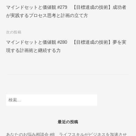
ー
稿
マインドセットと価値観 #279 【目標達成の技術】成功者
ル
が実践するプロセス思考と計画の立て方
ナ
O
N
ビ
L
次の投稿
ゲ
I
マインドセットと価値観 #280 【目標達成の技術】夢を実
ー
N
現する計画術と継続する力
E
シ
ョ
ン
検
索:
最近の投稿
あなたのお悩み相談会 #8 ライフスキルがビジネスを加速させ