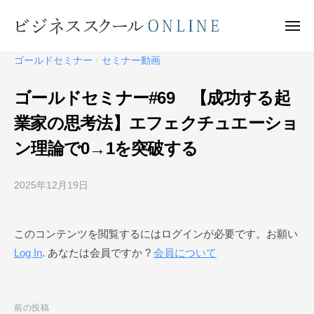
ビ
ー
コ
ジ
ン
メ
ネ
ニ
テ
ュ
ビ
ス
ー
ゴールドセミナー
セミナー動画
/
ン
ス
ジ
ク
ツ
ネ
ゴールドセミナー#69 【成功する起
ー
へ
ス
ル
業家の思考法】エフェクチュエーショ
ス
ス
O
キ
ン理論で0→1を突破する
ク
N
ッ
ー
L
プ
I
2025年12月19日
b
ル
N
y
O
E
ビ
N
このコンテンツを閲覧するにはログインが必要です。お願い
ジ
L
Log In
. あなたは会員ですか ?
会員について
ネ
I
ス
N
ス
ク
E
投
前の投稿