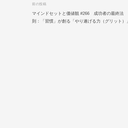
前の投稿
投
ク
N
ー
マインドセットと価値観 #266 成功者の最終法
E
稿
ル
則：「習慣」が創る「やり遂げる力（グリット）
O
ナ
N
L
ビ
I
N
ゲ
E
ー
シ
ョ
ン