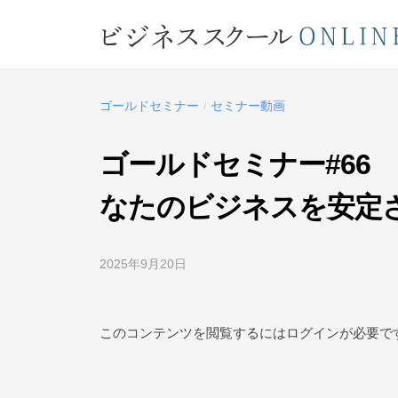
コ
ジ
ン
ネ
テ
ビ
ス
ン
ス
ジ
ツ
ゴールドセミナー
セミナー動画
/
ク
ネ
へ
ー
ス
ス
ゴールドセミナー#66
ル
キ
ス
O
なたのビジネスを安定
ッ
ク
N
プ
L
ー
2025年9月20日
b
I
ル
y
N
O
ビ
E
ジ
N
このコンテンツを閲覧するにはログインが必要で
ネ
L
ス
I
ス