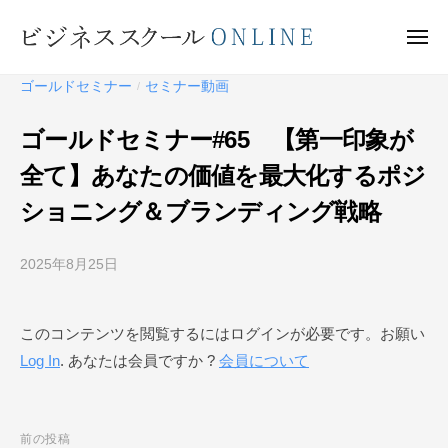
ビ
ー
コ
ジ
ン
メ
ネ
ニ
テ
ュ
ビ
ス
ー
ゴールドセミナー
セミナー動画
/
ン
ス
ジ
ク
ツ
ネ
ゴールドセミナー#65 【第一印象が
ー
へ
ス
ル
全て】あなたの価値を最大化するポジ
ス
ス
O
キ
ショニング＆ブランディング戦略
ク
N
ッ
ー
L
プ
I
2025年8月25日
b
ル
N
y
O
E
ビ
N
このコンテンツを閲覧するにはログインが必要です。お願い
ジ
L
Log In
. あなたは会員ですか ?
会員について
ネ
I
ス
N
ス
ク
E
投
前の投稿