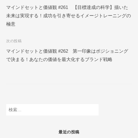
ー
稿
マインドセットと価値観 #261 【目標達成の科学】描いた
ル
未来は実現する！成功を引き寄せるイメージトレーニングの
ナ
O
極意
N
ビ
L
ゲ
I
次の投稿
ー
N
マインドセットと価値観 #262 第一印象はポジショニング
E
シ
で決まる！あなたの価値を最大化するブランド戦略
ョ
ン
検
索:
最近の投稿