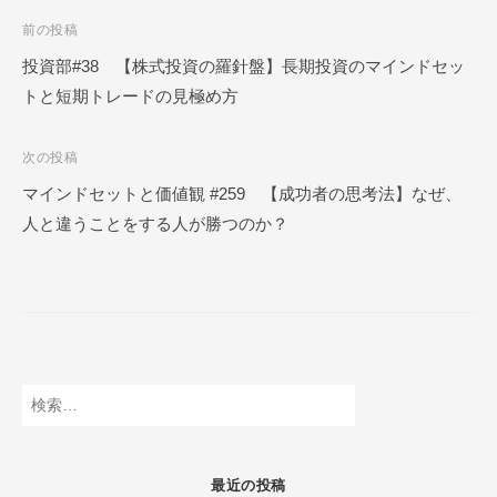
ク
投
前の投稿
ー
稿
投資部#38 【株式投資の羅針盤】長期投資のマインドセッ
ル
トと短期トレードの見極め方
ナ
O
N
ビ
L
次の投稿
ゲ
I
マインドセットと価値観 #259 【成功者の思考法】なぜ、
ー
N
人と違うことをする人が勝つのか？
E
シ
ョ
ン
検
索:
最近の投稿