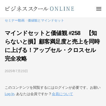
ビ
ー
コ
ジ
ン
メ
ネ
ニ
テ
ュ
ビ
ス
ー
セミナー動画
価値観とマインドセット
/
ン
ス
ジ
ク
ツ
ネ
マインドセットと価値観 #258 【知
ー
へ
ス
ル
らないと損】顧客満足度と売上を同時
ス
ス
O
キ
に上げる！アップセル・クロスセル
ク
N
ッ
ー
L
完全攻略
プ
I
ル
N
O
2025年7月23日
b
E
N
y
ビ
L
このコンテンツを閲覧するにはログインが必要です。お願い
ジ
I
Log In
. あなたは会員ですか ?
会員について
ネ
N
ス
E
ス