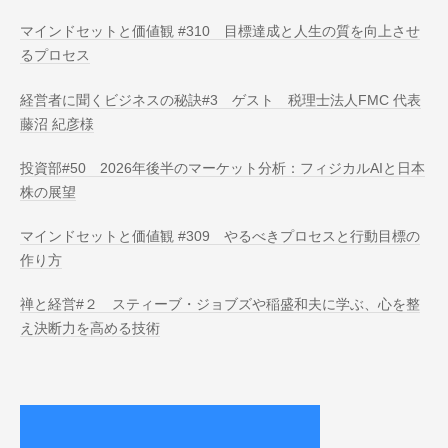
マインドセットと価値観 #310 目標達成と人生の質を向上させ
るプロセス
経営者に聞くビジネスの秘訣#3 ゲスト 税理士法人FMC 代表
藤沼 紀彦様
投資部#50 2026年後半のマーケット分析：フィジカルAIと日本
株の展望
マインドセットと価値観 #309 やるべきプロセスと行動目標の
作り方
禅と経営#２ スティーブ・ジョブズや稲盛和夫に学ぶ、心を整
え決断力を高める技術