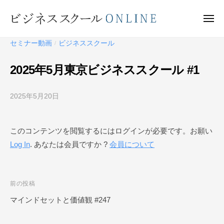
ビ
ー
コ
ジ
ン
メ
ネ
ニ
テ
ュ
ビ
ス
ー
セミナー動画
ビジネススクール
/
ン
ス
ジ
ク
ツ
ネ
2025年5月東京ビジネススクール #1
ー
へ
ス
ル
ス
ス
O
2025年5月20日
b
キ
ク
N
y
ッ
ー
L
ビ
プ
このコンテンツを閲覧するにはログインが必要です。お願い
I
ジ
ル
N
Log In
. あなたは会員ですか ?
会員について
ネ
O
E
ス
N
ス
L
ク
投
前の投稿
I
ー
稿
マインドセットと価値観 #247
N
ル
ナ
O
E