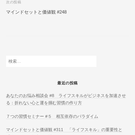
次の投稿
N
ビ
L
マインドセットと価値観 #248
ゲ
I
ー
N
E
シ
ョ
ン
検
索:
最近の投稿
あなたのお悩み相談会 #8 ライフスキルがビジネスを加速させ
る：折れない心と運を掴む習慣の作り方
７つの習慣セミナー #５ 相互依存のパラダイム
マインドセットと価値観 #311 「ライフスキル」の重要性と