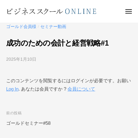
ビ
ー
コ
ジ
ン
メ
ネ
ニ
テ
ュ
ビ
ス
ー
ゴールド会員様
セミナー動画
/
ン
ス
ジ
ク
ツ
ネ
成功のための会計と経営戦略#1
ー
へ
ス
ル
ス
ス
O
2025年1月10日
b
キ
ク
N
y
ッ
ー
L
ビ
プ
このコンテンツを閲覧するにはログインが必要です。お願い
I
ジ
ル
N
Log In
. あなたは会員ですか ?
会員について
ネ
O
E
ス
N
ス
L
ク
投
前の投稿
I
ー
稿
ゴールドセミナー#58
N
ル
ナ
O
E