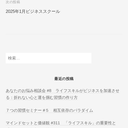
次の投稿
N
ビ
L
2025年1月ビジネススクール
ゲ
I
ー
N
E
シ
ョ
ン
検
索:
最近の投稿
あなたのお悩み相談会 #8 ライフスキルがビジネスを加速させ
る：折れない心と運を掴む習慣の作り方
７つの習慣セミナー #５ 相互依存のパラダイム
マインドセットと価値観 #311 「ライフスキル」の重要性と